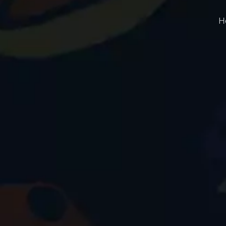
HotSlots! Na igralnem avtomatu I
H
želite igrati In The Forest brezp
sličico. Kliknite na gumb "DEMO" i
Forest so navidezni, zato ne pričak
predstavitve odličen način, da se
igralniškega računa.
Iščete nekaj drugačnega? Na HotS
po vsem svetu, vključno z igra
bodo prišle na trg. Našli boste v
Dead, Starburst™, The Dog House
Če imate raje namizne igre, vas bom
številnih miz za blackjack, ruleto
že brskate, si ne pozabite ogledati
Bonus dobrodošlice
, Live Casino