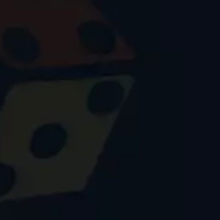
Casino
slots-games
in-the-forest
O NAS
SPLOŠNI POGOJI POSLOVANJA
ODGOVORNO 
LICENCA
Zaradi igralniške licence Forwell Investments B.V., zasebnega podjetja z omejeno odg
Za osebe, mlajše od 18 let (ali zakonske minimalne starosti, odvisno od regije), je ne
prejme ustrezne preveritve.
Vsi izdelki www.hotslots.io so v upravljanju podjetja Forwell Ltd (VB) na podlagi igra
zakonih Nacionalnega odloka o igrah na srečo (LOK) z zeleno pečatom in številko li
PONUDNIKI PLAČIL
PONUDNIKI IGER