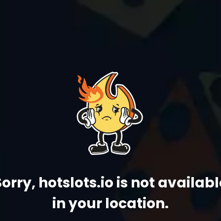
Sorry, hotslots.io is not availabl
in your location.
zdan, je eden od številnih odličnih
spletnih igralniških
avt