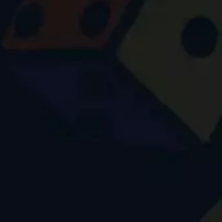
POKAŽI VSE IGRE