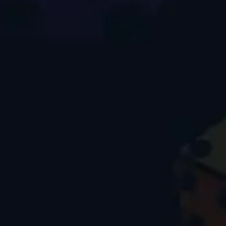
OT?
E?
 SLOT FOR FREE?
ELS SLOT DEMO
S SLOT FREE
SLOT?
FOR REAL MONEY?
GAME?