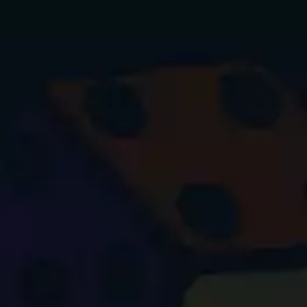
CASINO
LIVE CASINO
PRO
JOKER'S JEWELS SLOT REVIEW