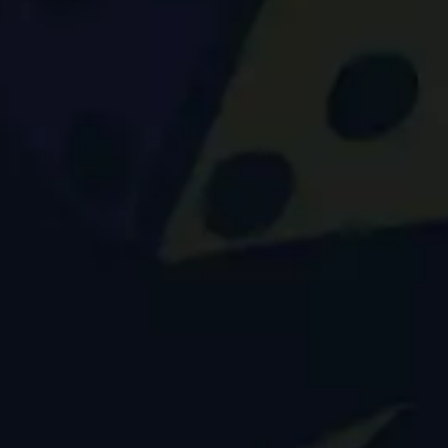
SIMILAR TO
JOKER'S JEWELS S