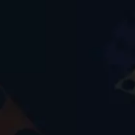
FAQ
⭐ WHAT IS THE J
⭐ HOW TO PLAY 
⭐ CAN I PLAY JO
⭐ HOW CAN I PLA
⭐ CAN I WIN RE
PLAY?
⭐ WHAT ARE THE 
PLAY?
⭐ CAN I WIN FRE
⭐ WHERE CAN I 
⭐ HOW TO WIN I