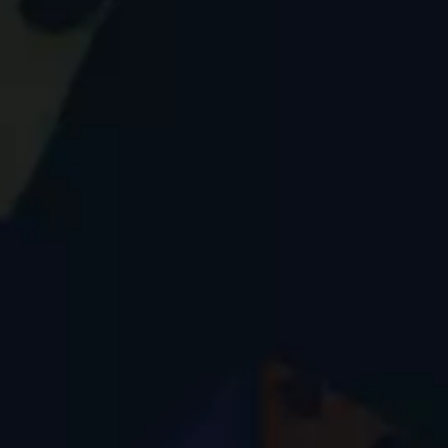
LOT REVIEW