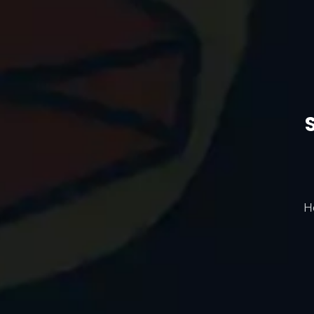
Jokers Jewels, ki ga je ponuja Pra
na HotSlots! Na igralnem avtomat
želite igrati Jokers Jewels brezp
sličico. Kliknite na gumb "DEMO" i
Jewels so navidezni, zato ne priča
predstavitve odličen način, da se
igralniškega računa.
Iščete nekaj drugačnega? Na HotS
po vsem svetu, vključno z igra
bodo prišle na trg. Našli boste v
Dead, Starburst™, The Dog House
H
Če imate raje namizne igre, vas bom
številnih miz za blackjack, ruleto
že brskate, si ne pozabite ogledati
Bonus dobrodošlice
, Live Casino