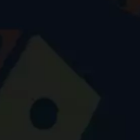
LOYALTY CLUB
PARTNERSKI PROGRAM
CASINO BLOG
r Curacaua.
ega uporabnika zahteva dokazilo o starosti in lahko začasno ustavi račun, dokler ne
ominico F. "Don" Martina 29, Curacao, podjetje, ki je licencirano in regulirano po