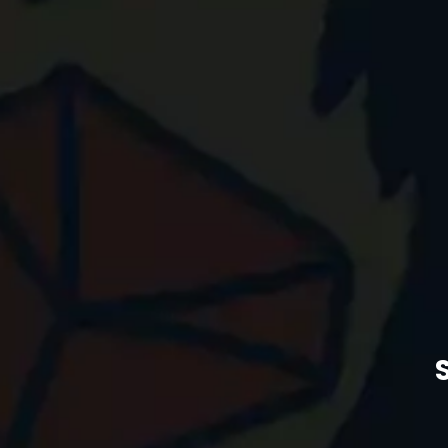
Red-tiger
LEPRECHAUNS
Leprechauns Magic Megaways, ki g