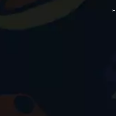
lahko igrate na HotSlots! Na igr
H
brezplačno v demo načinu. Če žel
poiščite igro in premaknite miškin
stave in dobitki v predstavitveni
odšteli ali pripisali na vaše real
njenimi bonus funkcijami – vse b
Iščete nekaj drugačnega? Na HotS
po vsem svetu, vključno z igra
bodo prišle na trg. Našli boste v
Dead, Starburst™, The Dog House
Če imate raje namizne igre, vas bom
številnih miz za blackjack, ruleto
že brskate, si ne pozabite ogledati
Bonus dobrodošlice
, Live Casino