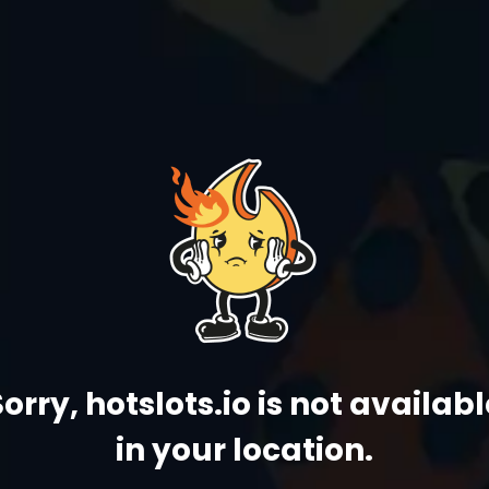
 MAGIC MEGAWAYS
Sorry, hotslots.io is not availabl
in your location.
a je ponuja Red-tiger, je eden od številnih odličnih
spl