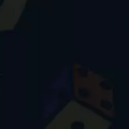
c Megaways