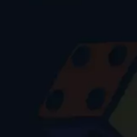
ays
IGRANJE
POLITIKA ZASEBNOSTI
POGOSTA VPRAŠANJA
SITEMAP
ovornostjo, ustanovljenega in registriranega na Curacau, ki je vpisano v poslovni registe
zakonito odpreti račun in/ali igrati na HotSlots. Podjetje si pridržuje pravico, da od vsak
lne licence, ki jo ima Forwell Investments B.V., registriran naslov Emancipatie Boulevard D
cence OGL/2024/1054/0509.