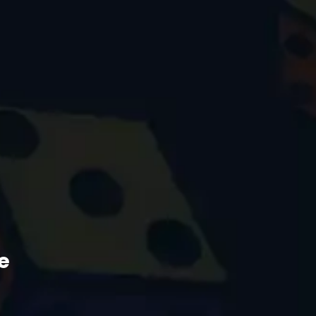
4.05
e
etnih igralniških
avtomatov, ki jih