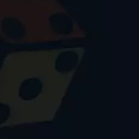
Casino
slots-games
leprechauns-magic-megaw
O NAS
SPLOŠNI POGOJI POSLOVANJA
ODGOVORNO 
LICENCA
Zaradi igralniške licence Forwell Investments B.V., zasebnega podjetja z omejeno odg
Za osebe, mlajše od 18 let (ali zakonske minimalne starosti, odvisno od regije), je ne
prejme ustrezne preveritve.
Vsi izdelki www.hotslots.io so v upravljanju podjetja Forwell Ltd (VB) na podlagi igra
zakonih Nacionalnega odloka o igrah na srečo (LOK) z zeleno pečatom in številko li
PONUDNIKI PLAČIL
PONUDNIKI IGER