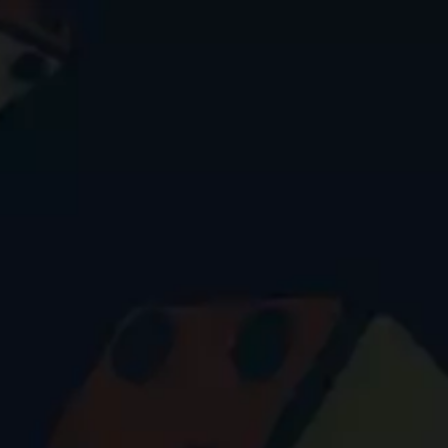
VPIŠI SE
REGISTRIRAJ SE