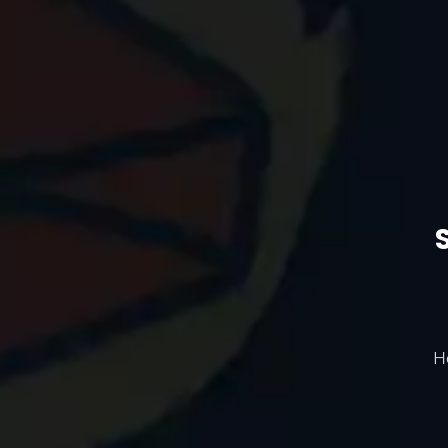
Če iščete edinstveno igro in eps
simbole — ta neverjetni spletni i
zmag. Postavite pravo stavo za pri
Mania Mega Reels brezplačno, potr
igralniško knjižnico, poiščite ig
»DEMO«? Kliknite in uživajte v br
Medtem ko so vaše stave in dobitki
igralnih avtomatov
in namiznih i
Megaways™, Shamrock Holmes Mega
Preizkusite te BF igre z
dnevnimi 
je pri nas še več, zato pobrskajte 
Če vam je ljubše igranje v živo in
poker, blackjack, baccarat in rul
H
Lucky 7, Gonzos Treasure Hunt in
Želite iz svojega igranja iztisnit
način, da kar najbolje izkoristite 