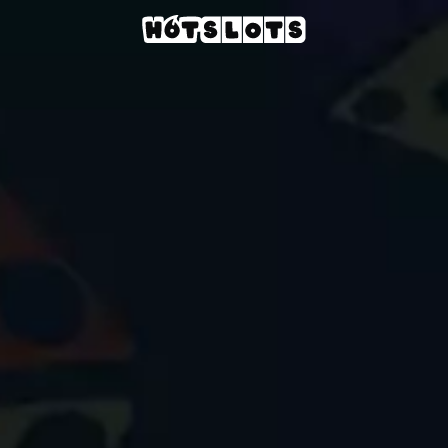
MOCIJE
TURNIRJI
PODPORA
LOT REVIEW
/ slots