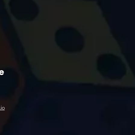
nia Mega Reels in pomešatje
ko zabavnih funkcij in epskih
stavitvi. Če želite igrati Respin
kaj prostega časa. Pojdite v našo
ad sličico igre. Vidite gumb
 stavami na stotine izjemnih
i Bonanza, Divine Fortune™
e
ahko zadanete jackpot?
™ ali Book of Gods™. Takih iger
i. Uživajte v vrhunski izbiri miz za
Time, Sweet Bonanza Candyland,
io
promocijske ponudbe so odličen
o in celo brezplačne vrtljaje.