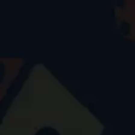
EGA REELS?
LS FOR REAL
ELS SLOT?
LOYALTY CLUB
PARTNERSKI PROGRAM
CASINO BLOG
r Curacaua.
ega uporabnika zahteva dokazilo o starosti in lahko začasno ustavi račun, dokler ne
ominico F. "Don" Martina 29, Curacao, podjetje, ki je licencirano in regulirano po