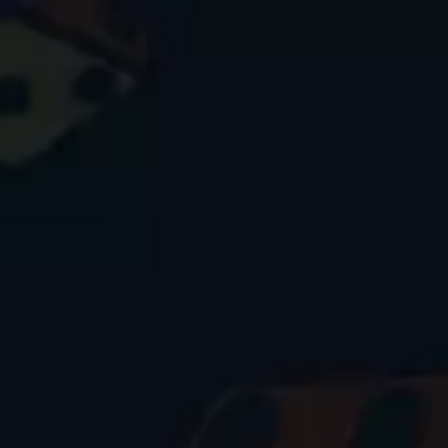
VPIŠI SE
REGISTRIRAJ SE