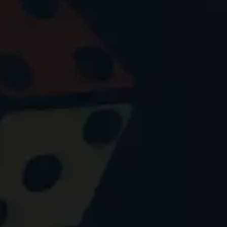
Casino
slots-games
victorious
O NAS
SPLOŠNI POGOJI POSLOVANJA
ODGOVORNO 
LICENCA
Zaradi igralniške licence Forwell Investments B.V., zasebnega podjetja z omejeno odg
Za osebe, mlajše od 18 let (ali zakonske minimalne starosti, odvisno od regije), je ne
prejme ustrezne preveritve.
Vsi izdelki www.hotslots.io so v upravljanju podjetja Forwell Ltd (VB) na podlagi igra
zakonih Nacionalnega odloka o igrah na srečo (LOK) z zeleno pečatom in številko li
PONUDNIKI PLAČIL
PONUDNIKI IGER