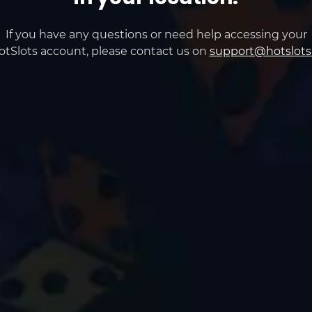
 in najboljše
spletne igralniške
igre. Vas zanima? Oglejte s
If you have any questions or need help accessing your
ent. Igralni avtomat Victorious lahko igrate s pravim dena
otSlots account, please contact us on
support@hotslots.
i? Poiščite »Victorious« v naši igralnici in premaknite miš
 in se zavrtite! Vse stave in dobitki v predstavitvi Victor
n njene funkcije, ne da bi posegali v stanje vašega igraln
vo in imeti možnost, da osvojite nekaj dodatnega denarja? 
učno z na stotine osupljivih spletnih igralnih
avtomatov
in
ha lestvice, kot so Bonanza, Mega Moolah, Immortal Rom
egaways™ zadetki,
igralni avtomati z jackpoti
,
dnevni jackp
ste uživali v pristnih mizah in oddajah v živo ponudnik
 na katero koli od naših miz za blackjack, ruleto, poker al
 oddaj v živo, kot so Crazy Time, Monopoly Live, Gonzo
n med igranjem zgrabiti dodatne nagrade? Razmislite o prid
i ste upravičeni do
Bonusa dobrodošlice
, bonusa brezplač