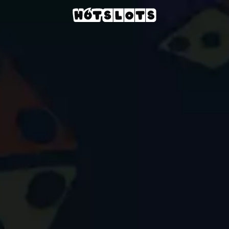
MOCIJE
TURNIRJI
PODPORA