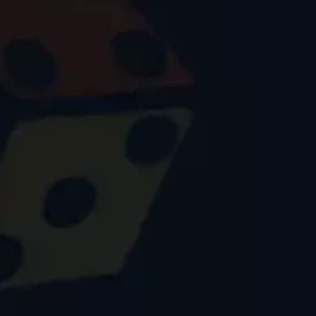
Казино
slots-games
blackjack-azuree-1
ПРО НАС
ПРАВИЛА ТА УМОВИ
ВІДПОВІДАЛЬНА ГРА
ПО
ЛІЦЕНЗІЯ
Згідно з ліцензією на азартні ігри Forwell Investments B.V., товариство з обме
Відкриття облікового запису та/або гра в азартні ігри на HotSlots є незаконним д
якого клієнта та може призупинити дію облікового запису до отримання відповід
Усі продукти www.hotslots.io керуються компанією Forwell Ltd (Велика Британія) н
компанією, ліцензованою та регульованою відповідно до Закону про національні аз
ПЛАТІЖНІ ОПЕРАТОРИ
ПОСТАЧАЛЬНИКИ ІГОР