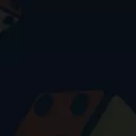
УВІЙТИ
ЗАРЕЄСТРУВАТИСЯ