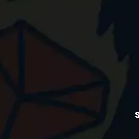
Pragmatic-play-live
BLACKJACK AZ
Blackjack AzureE — це слот
онл