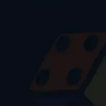
ЛІТИКА КОНФІДЕНЦІЙНОСТІ
ПИТАННЯ ТА ВІДПОВІДІ
КАРТА СА
женою відповідальністю, організоване та працююче в Кюрасао, зареєстроване в Комерцій
ля осіб віком до 18 років (або мінімального встановленого законом віку, залежно від р
ного підтвердження.
а основі ліцензії на азартні ігри, що належить Forwell Investments B.V., зареєстровано
артні ігри (LOK) під зеленою печаткою з номером ліцензії OGL/2024/1054/0509.