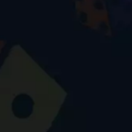
ЙТУ
LOYALTY CLUB
ПАРТНЕРСЬКА ПРОГРАМА
BLOH KAZYNO
ному реєстрі Кюрасао.
егіону). Компанія залишає за собою право вимагати підтвердження віку від будь-
ї за адресою Emancipatie Boulevard Dominico F. "Don" Martina 29, Кюрасао,