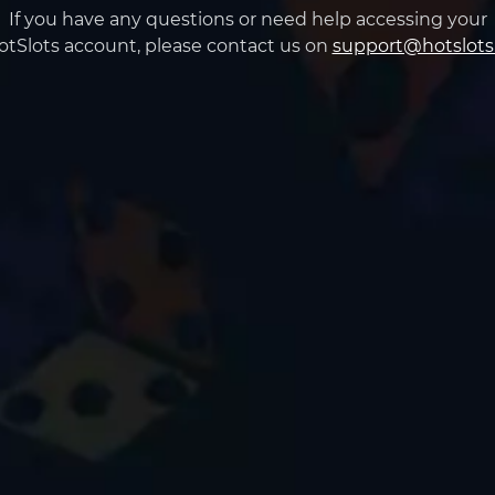
If you have any questions or need help accessing your
слот Blackjack AzureE на реальні гроші або спробуват
otSlots account, please contact us on
support@hotslots.
zureE безкоштовно, перейдіть до HotSlots і знайдіть г
з гри, натисніть кнопку «ДЕМО» і насолоджуйтесь обе
ки та виграші в демо-режимі є віртуальними, ви мож
 функції та перевірити, чи підходить вам слот. Також
kjack AzureE або інші фантастичні
онлайн-слоти
на Ho
випуски та улюблену класику! Ознайомтеся з нашим і
rst™, Bonanza™, Imperial Riches™ та Book of Dead, або
і джекпоти
!
ів? Сядьте за будь-який із наших столів
Live Casino
та
я блекджека, покера, рулетки та баккара, а також де
, Pragmatic Play Live, BetGames та LiveG24. Також пам
ального бонусу
до пропозицій безкоштовних обертань