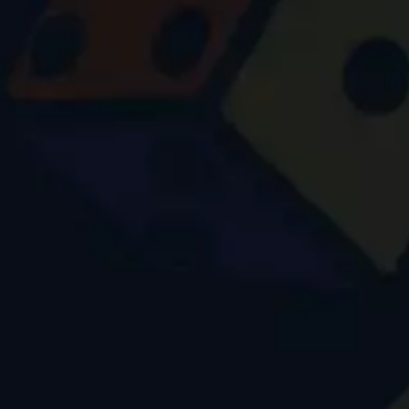
ПОКАЗАТИ ВСІ ІГРИ