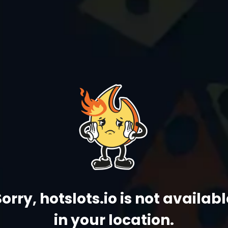
F GOLD
mes-Global
Sorry, hotslots.io is not availabl
in your location.