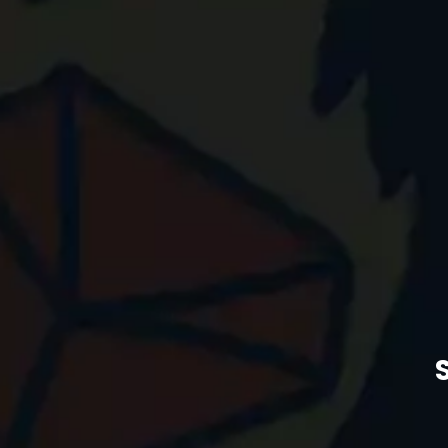
Wazdan
JACKPOT BUIL
Jackpot Builders — це слот
онла