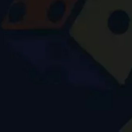
ПОКАЗАТИ ВСІ ІГРИ