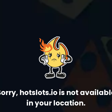
DERS
Sorry, hotslots.io is not availabl
in your location.
йн-казино
, випущений Wazdan, доступний для зареєс