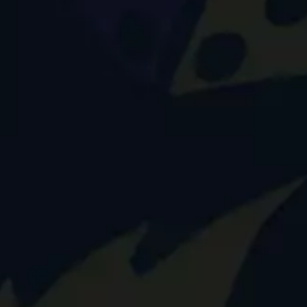
SIMILAR TO
Jackpot Builders