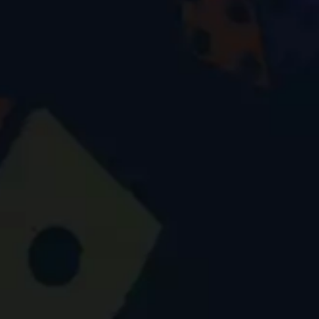
ЙТУ
LOYALTY CLUB
ПАРТНЕРСЬКА ПРОГРАМА
BLOH KAZYNO
ному реєстрі Кюрасао.
егіону). Компанія залишає за собою право вимагати підтвердження віку від будь-
ї за адресою Emancipatie Boulevard Dominico F. "Don" Martina 29, Кюрасао,