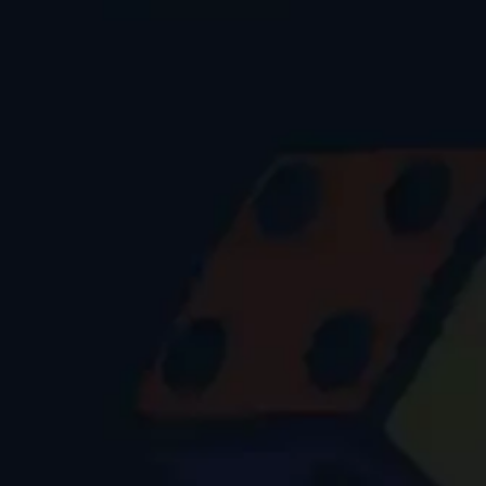
ЛІТИКА КОНФІДЕНЦІЙНОСТІ
ПИТАННЯ ТА ВІДПОВІДІ
КАРТА СА
женою відповідальністю, організоване та працююче в Кюрасао, зареєстроване в Комерцій
ля осіб віком до 18 років (або мінімального встановленого законом віку, залежно від р
ного підтвердження.
а основі ліцензії на азартні ігри, що належить Forwell Investments B.V., зареєстровано
артні ігри (LOK) під зеленою печаткою з номером ліцензії OGL/2024/1054/0509.