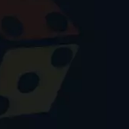
Казино
slots-games
jackpot-builders
ПРО НАС
ПРАВИЛА ТА УМОВИ
ВІДПОВІДАЛЬНА ГРА
ПО
ЛІЦЕНЗІЯ
Згідно з ліцензією на азартні ігри Forwell Investments B.V., товариство з обме
Відкриття облікового запису та/або гра в азартні ігри на HotSlots є незаконним д
якого клієнта та може призупинити дію облікового запису до отримання відповід
Усі продукти www.hotslots.io керуються компанією Forwell Ltd (Велика Британія) н
компанією, ліцензованою та регульованою відповідно до Закону про національні аз
ПЛАТІЖНІ ОПЕРАТОРИ
ПОСТАЧАЛЬНИКИ ІГОР