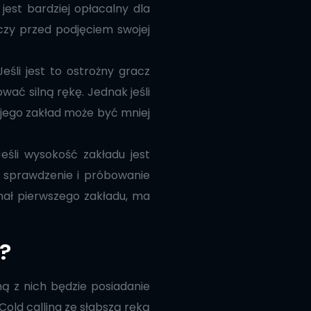
jest bardziej opłacalny dla
zy przed podjęciem swojej
śli jest to ostrożny gracz
wać silną rękę. Jednak jeśli
ż jego zakład może być mniej
Jeśli wysokość zakładu jest
e sprawdzenie i próbowanie
onał pierwszego zakładu, ma
?
ną z nich będzie posiadanie
 Cold calling ze słabszą ręką