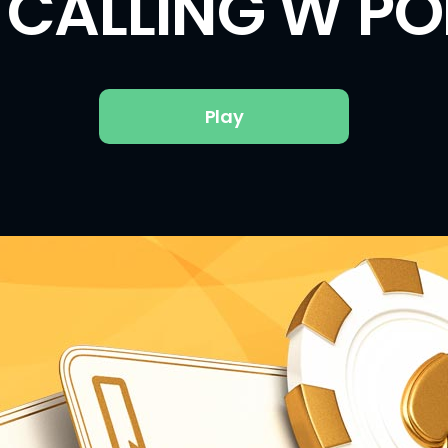
 CALLING W PO
Play