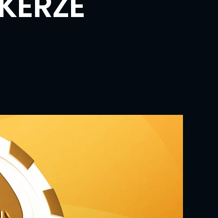
KERZE