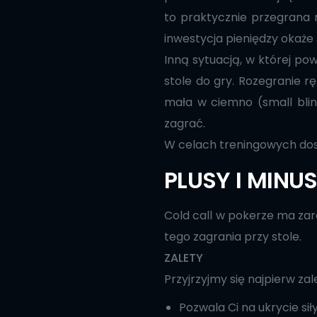
to praktycznie przegrana r
inwestycja pieniędzy okaże 
Inną sytuacją, w której pow
stole do gry. Rozegranie r
mała w ciemno (small blin
zagrać.
W celach treningowych do
PLUSY I MINU
Cold call w pokerze ma zar
tego zagrania przy stole.
ZALETY
Przyjrzyjmy się najpierw zal
Pozwala Ci na ukrycie siły