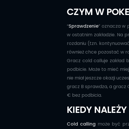
CZYM W POKER
“
Sprawdzenie
” oznacza w p
w ostatnim zakładzie. Na pr
rozdaniu (tzn. kontynuować 
również chce pozostać w ro
Gracz cold calluje zakład
podbicie. Może to mieć miej
nie miał jeszcze okazji ucz
gracz B sprawdza, a gracz C
€ bez podbicia.
KIEDY NALEŻ
Cold calling
może być przy