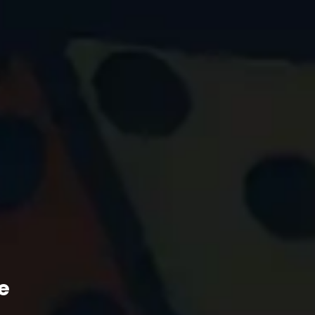
AYS SLOT?
 may vary slightly depending on
S SLOT?
 Let us guide you through this
e casino
that offers the 8 Tigers
tart with the demo mode. The
in the extra chance feature and
e
URE WORK?