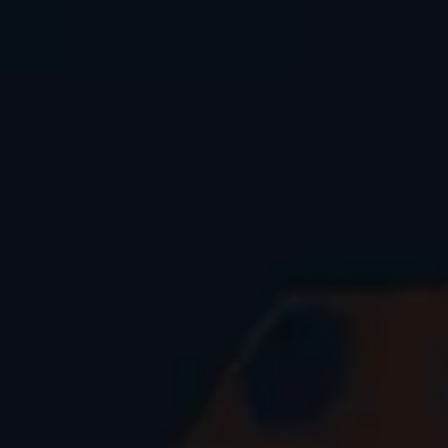
E SPINS ON 8 TIGERS GOLD 
me’s standout features! Hit three or more scatter symbol
p your eyes on the top reel, where special symbols can dr
 the bonus ends, you’ve got the option to gamble your
even higher!
PLAY 8 TIGERS GOLD MEGAWA
o further than HotSlots.io. Play Tigers Gold Megaways for
g promotions
tailored to boost your bankroll. It’s your u
N THE 8 TIGERS GOLD MEGAW
n, Tigers Gold Megaways rewards players who play smart.
emember—this is a
high-volatility slot
, where big wins are r
 every heart-racing moment.