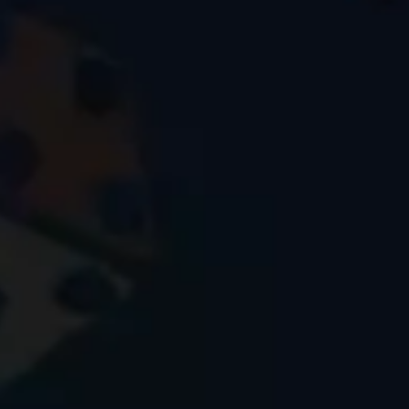
AL MONEY WITH 8 TIGERS GO
?
e demo mode is purely for fun and practice, using a virtu
about testing the waters before you dive into the real mon
 BENEFITS OF 8 TIGERS GOL
t. Here’s what you gain:
meplay mechanics and bonus features
ster the paytable
t without dipping into your wallet
les and strategies risk-free
 seasoned spinner looking to scope out a new title, de
eal money play. And with HotSlots, that upgrade is only o