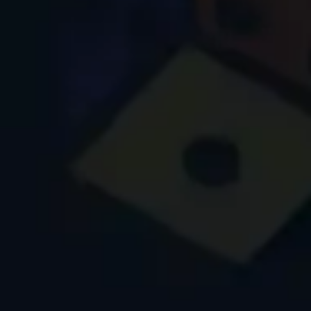
n Skywind entwickelt und ist einer der vielen fantasti
 Tigers Gold Megaways kann mit Echtgeldeinsätzen ode
ld Megaways kostenlos zu spielen, gehe einfach zu HotS
ine Miniaturansicht. Klicke auf die Schaltfläche "DEMO
in der 8 Tigers Gold Megaways-Demo sind virtuell, also e
gen oder ihm gutgeschrieben werden. Nichtsdestotrot
 mit dem Spiel und seinen Bonusfunktionen vertraut zu 
sen.
tSlots kannst Du hunderte der heißesten Casino-
Slots
ays™-Spiele,
Jackpot-Slots
(sogar
tägliche Jackpots
!) un
. Du findest hier alle Klassiker und Spielerlieblinge wi
rst™, The Dog House Megaways™ und viele andere fanta
, hast Du in unserem
Live Casino
die Qual der Wahl. Stöb
ck-, Roulette-, Poker- und Baccarat-Tische Platz, oder v
n Du schon dabei bist, vergiss nicht, auf der Seite "A
rgattern kannst; dort findest Du einen
Willkommensbo