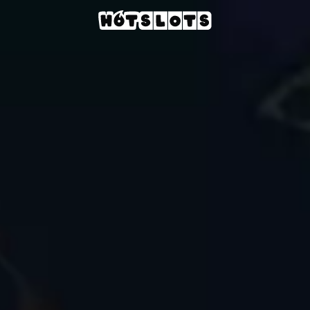
IONEN
TURNIERE
KUNDENSERVICE
OT REVIEW
/ slots