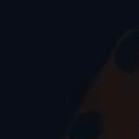
ALLE SPIELE ANZEIGEN