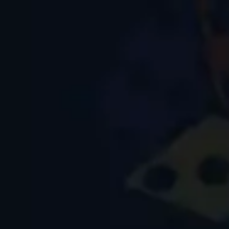
completely risk-free.
⭐ CAN I WIN RE
SLOT DEMO PLAY
No real cash wins here, tiger! Th
exit or reload the page. It's all 
⭐ WHAT ARE THE
FREE PLAY?
Free play isn’t just fun—it’s smar
Get a hands-on feel for ga
Learn symbol values and ma
Explore the thrill of the slo
Try out different betting sty
Whether you're new to slots or a
to go big when you’re ready for r