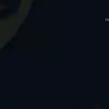
The Fa Fa Fa SuperWays, which may
262,144 ways to win. The Tiger Mu
H
combination and applies a win mul
⭐ CAN I PLAY 8 
You bet! Tigers Gold Megaways by 
platform tech, this Megaways adv
razor-sharp graphics, fluid anim
make sure your internet connectio
you push your winnings even fur
⭐ HOW CAN I PL
FREE?
Want to see what all the buzz is 
Megaways, and hit Demo Play. You'l
feel for the game’s action. It’s th