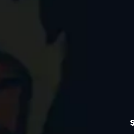
Freispiel-Aktionen und vieles me
⭐ WHAT IS THE 
The Return to Player (RTP) of the
the online casino you choose to p
⭐ HOW TO PLAY 
Are you ready to make an impress
exhilarating experience. The first
Gold Megaways slot, such as HotSl
demo mode allows you to enter th
much more.
⭐ HOW DOES THE