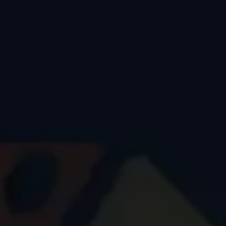
MEGAWAYS SLOT?
s and you'll unlock at least eight
op in and tack on extra spins,
 free spin winnings for even
YS SLOT FOR
 real money and enjoy exclusive
ltimate launchpad for serious slot
AYS SLOT GAME?
 Keep an eye on multipliers,
are but thrilling. Stay in control,