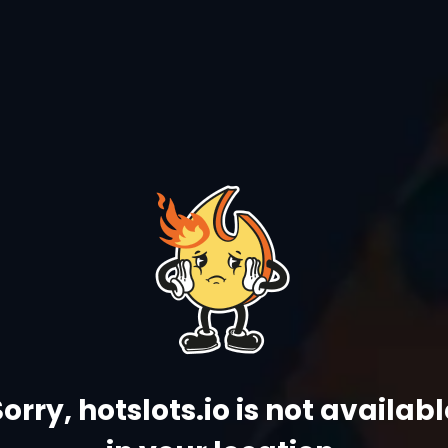
hr!
RTP OF 8 TIGERS GOLD MEGAW
 8 Tigers Gold Megaways slot is 96.50%. Please note this
lay at.
THE 8 TIGERS GOLD MEGAWAY
ion on the Asian continent, in 8 Tigers Gold Megaways?
 order of business is to find a reputable and
secure onlin
ots.io. Once the game is located, it's a smart idea to s
e Asian world, check out the random features, indulge 
Sorry, hotslots.io is not availabl
 FA FA FA SUPERWAYS FEAT