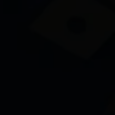
igartigem Spielspaß und epischen Gewinnen bist, bist D
n Brand - dieser unglaubliche
Online Casino
Slot von Be
pische Gewinne. Setze einen echten Einsatz, um eine 
tenlosen Demo-Version aus. Um Bet On Poker kostenlos z
otSlots und etwas Freizeit. Gehe zu unserer Casino-Bib
szeiger über die Miniaturansicht des Spiels. Siehst Du 
kostenlos!
nne in der Demo virtuell sind, kannst Du Dich mit ec
schspielen bei HotSlots versuchen. Magst Du Megaways™
amrock Holmes Megaways™ oder Fruit Shop Megaways
? Probiere diese BF Games-Titel mit
tägliche Jackpots
k of Gods™ aus. Es gibt noch mehr davon, also schau D
che Tischspiele bevorzugst, bist Du in unserem
Live Cas
 Blackjack-, Baccara- und Roulette-Tischen sowie Dutze
t Bonanza Candyland, Lucky 7, Gonzos Treasure Hunt un