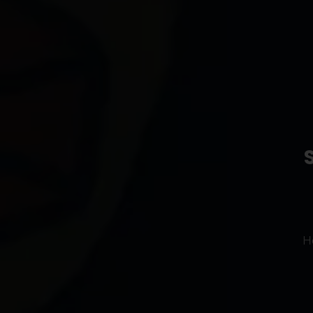
Du möchtest das Maximum an Spi
Werbeangebote sind eine großart
Bonusgelder, Echtgeld und sogar 
Angebote Du noch heute nutzen
⭐ WHAT IS THE B
The Bet On Poker Live Casino gam
players don't participate with t
winning hand. Inspired by Texas H
H
one of the most popular games in
will win, and let the dealer do the
⭐ WHY IS BET O