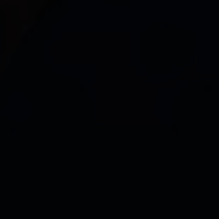
trategy or worry about position or
e the hand you believe will win.
ill of betting round decisions and
 players at once, making it ideal
eve will form the strongest hand
e. Then, five community cards are
are dealt, the software
d rankings. If your chosen hand
MONEY?
live poker and live dealer titles.
 by trusted software providers.
ial bets. Whether you’re using a