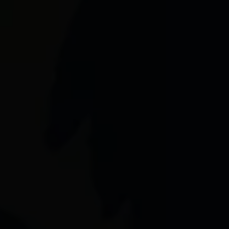
Wenn Du auf der Suche nach einz
On Poker und setze die Walzen i
unterhaltsame Funktionen und e
probiere das Spiel in seiner kos
registriertes Casino-Konto bei H
Poker Slot und fahre mit dem Mau
darauf, und spiele Bet On Poker 
Während Deine Einsätze und Gewi
außergewöhnlichen
Slots
und Ti
Divine Fortune™ Megaways™, Sh
Du einen Jackpot knacken kannst
Hunter™, Hot Sunrise™ oder Boo
Favoriten entdeckst!
Wenn Du Live-Spiele und klassis
erstklassige Auswahl an Poker-,
Spielshows wie Crazy Time, Swee