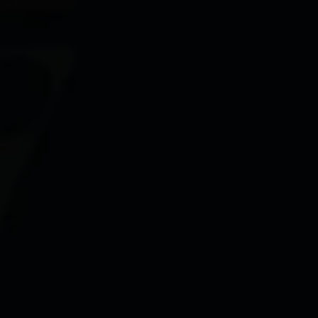
E CASINO GAME