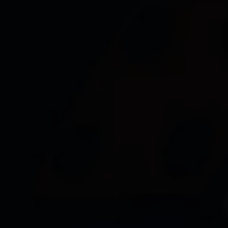
 are dealt openly and outcomes are based on poker hand 
 accordingly can increase your chances. Studying past 
to be revealed can help you figure out the odds and det
games, there's always a mix of skill and luck involved.
NTWORTUNGSVOLLES SPIELEN
DATENSCHUTZERKLÄRUNG
FAQ
ründeten und existierenden Gesellschaft mit beschränkter Haftung, eingetragen im Hande
e nach Region), ein Konto zu eröffnen und/oder bei HotSlots zu spielen. Das Unternehmen
Investments B.V. betrieben. Das Unternehmen ist unter der Adresse Emancipatie Boulevard
eal lizenziert und reguliert.