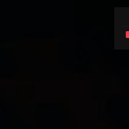
CASINO
LIVE CASINO
AKT
BET ON POKER LIVE CASINO G