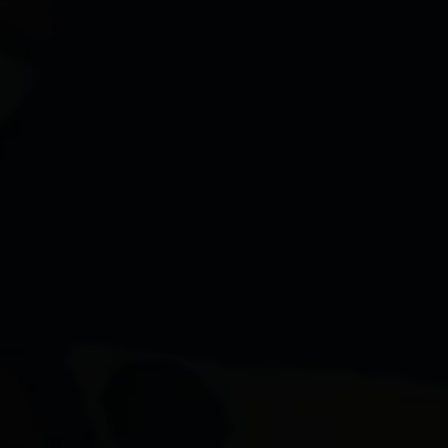
u hier genau richtig! Lade Bet
tgames bietet jede Menge
Gewinnchance zu haben, oder
u spielen, brauchst Du nur ein
liothek, suche nach dem Bet On
die Schaltfläche "DEMO"? Klicke
hten Einsätzen an Hunderten von
 Slots? Schau Dir Bonanza,
™ an. Möchtest Du sehen, ob
: Cave of Fortune™, Magic
ich um, ob Du Deine neuen
ino
genau richtig. Genieße eine
nde von außergewöhnlichen Live-
d Monopoly Live.