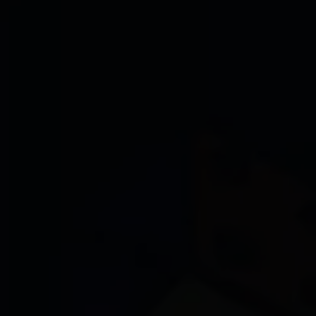
LIVE CASINO GAME