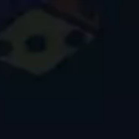
ΣΎΝΔΕΣΗ
ΕΓΓΡΑΦΉ