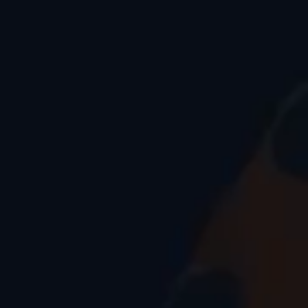
ΔΕΊΞΕ ΌΛΑ ΤΑ ΠΑΙΧΝΊΔΙΑ