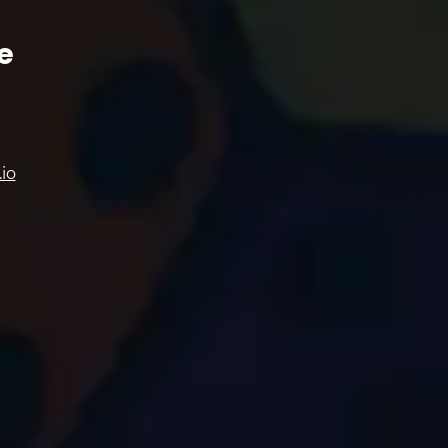
betting options.
e
lay caters to different betting
io
 can land on the base game, demo
pays out the most of all the
. There are also some other
00 stake.
he game has a romping five bonus