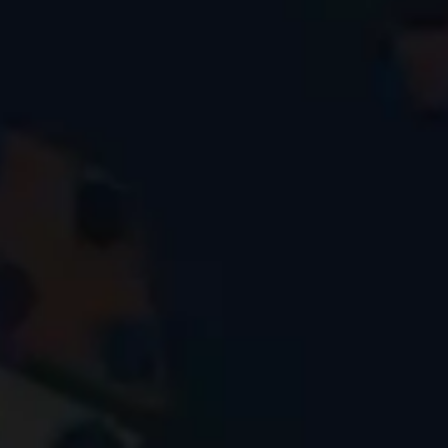
g Reels
- Αυτό το χαρακτηριστικό ενεργοποιείται όταν εμφανίζ
κέρδος του γύρου, τα κερδισμένα σύμβολα εξαφανίζονται, αφ
ικό δεν έχει όριο, δηλαδή για όσο εμφανίζονται νίκες στους τρ
των κερδισμένων.
r
- Η φιγούρα του Δία μπορεί να ζωντανέψει τυχαία, σε οποιαδή
κό του Πολλαπλασιαστή. Ο Έλληνας θεός ρίχνει έναν κεραυνό κ
εταξύ 2x και 500x . Αν σου προσφέρει περισσότερες από μία τέ
ροίζεται σε έναν μεγαλύτερο Πολλαπλασιαστή. Για παράδειγμα,
περίπτωση που η περιστροφή φέρει κέρδος, αυτό θα πολλαπλασι
our scatter symbols land, Zeus will grant 15 free games
ino
, where Zeus harnesses his energy and lightning bolts
ltiplier symbols as possible to enjoy big wins in the 
ture allows you to take an aggressive stance towards get
 you to place the maximum bet of €125, giving the playe
 Play made it easy for players who want to access the bo
ce of this changes depending on the amount you are wag
0, and the lowest that you can buy it for is €20.