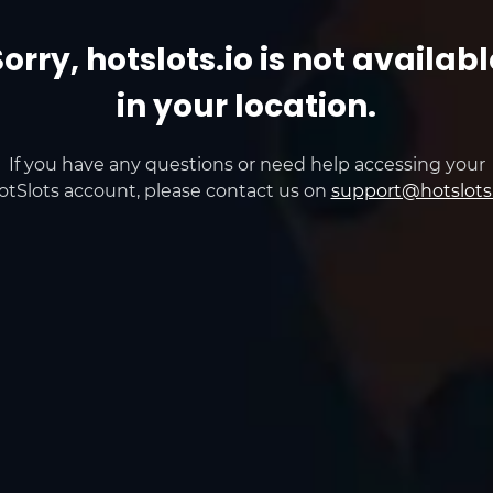
 coin value and the bet level, enabling a wide range of 
Sorry, hotslots.io is not availabl
or a high roller, the Gates of Olympus slot by Pragmatic P
in your location.
HE SYMBOLS
If you have any questions or need help accessing your
otSlots account, please contact us on
support@hotslots.
s Olympus symbols; there are a total of 10 symbols that
 Blue, Green, Yellow, Purple and Red. The Red gemstone 
ding symbol is the Gold Crown, which can pay up to x50
e Goblet, Ring and Sand Timer.
by landing the Zeus Scatter, any winnings can be up to x1
UT THE SPECIAL FEATURES
 by Pragmatic Play will surely get your hands full, as t