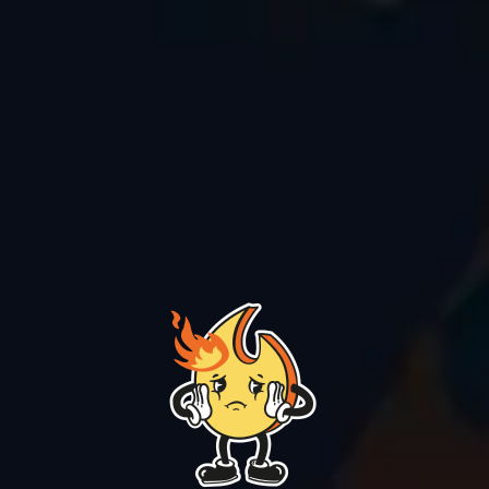
υλειά για λιπόψυχους. Το
slot
παιχνίδι Gates of Olympus είνα
διανόητα κέρδη. Ο σχεδιασμός του είναι άψογος, και τα χαρακτηρ
 «Κατολίσθησης» στους τροχούς (Tumbling Reels), οι Πολλαπλ
ncredible and realistic. Similarly, the energetic soundt
ria during the bonus rounds. The design in Gates of O
aracter is it's sky and thunder god in ancient Greek rel
can witness when loading the Olympus slot machine, m
 be present in other iconic Pragmatic Play slots is that 
ke up a big part of this
game
and has that unique factor t
BET
pus is €0.20 (or currency equivalent), and the maximum
ng the minus/plus buttons on the user interface. Throu
n be increased to €125 by the Ante Bet feature.