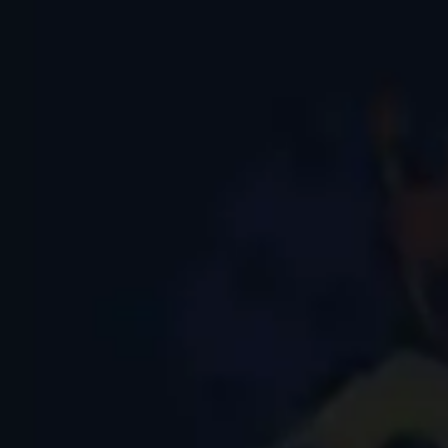
Το χαρακτηριστικό Tumblin
συνδυασμοί. Αφού πληρωθεί το 
θέση τους. Αυτό το χαρακτηριστ
σύμβολα θα πέφτουν στη θέση 
Το χαρακτηριστικό Multiplie
ενεργοποιήσει το χαρακτηριστι
σφαίρες, με Πολλαπλασιαστές μ
η αξία των Πολλαπλασιαστών αθ
τύχουν σφαίρες 6x και 4x, σε 
Free Spins feature
- When f
dimension of the
online cas
symbols. Rank up as many mu
Ante Bet feature
- This fea
The Ante Bet feature allows
the
Buy Free Spins
- Pragmatic
to buy the feature. The pri
can increase to up to €10,00