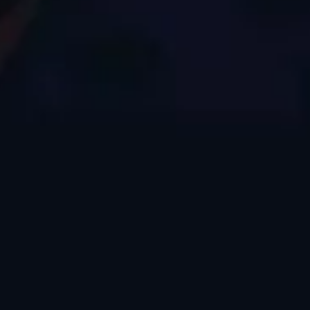
ονται στους τροχούς κερδοφόροι
ήνοντας νέα σύμβολα να κυλήσουν στη
οχούς με το χρυσό περίγραμμα, νέα
ποτε περιστροφή, και να
αι αφήνει πίσω του μυστηριώδεις
τοιες σφαίρες στην ίδια περιστροφή,
 αν στην παίκτρια ή τον παίκτη
αστεί 10x.
, which takes you to another
 striking granting multiplier
heavenly kingdom.
ting that bonus spins feature.
rs double the chance of landing
nus features by allowing players
ering at the time. This bonus buy