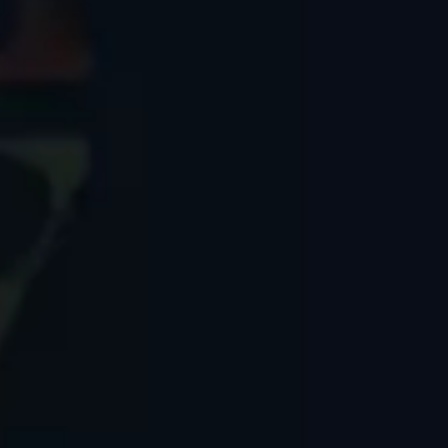
TES OF OLYMPUS SLOT