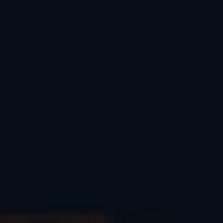
re taken out of your control, and
s to a more icy atmosphere.
 The exciting gameplay is
l multiplier, the higher the
g sequence vanish and the empty
tic Play offers a free-play/demo
r the game's mechanics without
unt with the casino and have
ion process to access the demos.