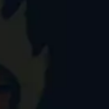
Η ανάβαση στον Όλυμπο δεν είναι δο
μεταβλητότητας, αλλά και ικανό για α
συναρπαστικά: το χαρακτηριστικό της
Δωρεάν Περιστροφές (Free Spins).
The comic-book-style imagery is i
the atmosphere and sparks eupho
crackles with energy. The main ch
gods of Mount Olympus. As one 
imagery.
One of the features that might not
free spins feature. Multipliers ma
STEP 1: HOW TO 
The minimum bet in Gates of Olym
your maximum bet value by clicki
maximum bet is €100, but this ca