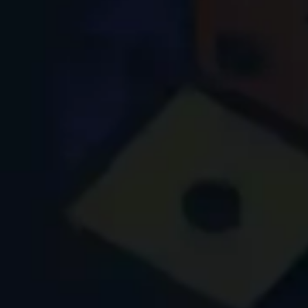
 Όρος Όλυμπος, για να δούμε από ψηλά αυτήν την επική δημιο
ριτική μας και μάθε για τα ολύμπια χαρακτηριστικά του παιχνι
 που χρειάζεσαι στον τομέα των συχνών ερωτήσεων για το Olymp
α καζίνο δημιουργίας της
Pragmatic Play
. Προετοιμάσου για 
με αυτήν την κριτική από την ομάδα μας στο HotSlots.
Σ ΤΟ GATES OF OLYMP
αίζεται σε ένα πλέγμα με 6 τροχούς και 5 σειρές, και χρησιμοπ
τώ ή περισσότερα ίδια σύμβολα σε οποιαδήποτε σημεία των τροχ
ε συναπτούς τροχούς, ούτε να σχηματίζουν όγκο συμβόλων.
α από όπου παίζεις, μπορεί να υπάρχει η λειτουργία Autoplay,
ο ταξίδι στην κατοικία των θεών είναι αντίξοο. Η μεταβλητότητα 
ο μπορεί να έρθουν και οι μεγάλες ανταμοιβές.
 ΠΑΙΧΝΙΔΙ