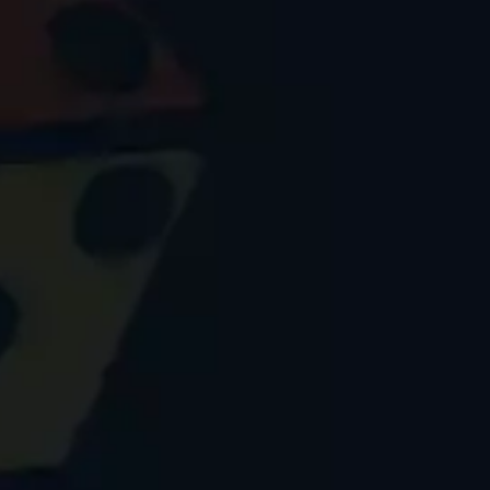
⭐ HOW TO WIN I
Casino
slots-games
gates-of-olympus
O NAS
SPLOŠNI POGOJI POSLOVANJA
ODGOVORNO 
LICENCA
Zaradi igralniške licence Forwell Investments B.V., zasebnega podjetja z omejeno odg
Za osebe, mlajše od 18 let (ali zakonske minimalne starosti, odvisno od regije), je ne
prejme ustrezne preveritve.
Vsi izdelki www.hotslots.io so v upravljanju podjetja Forwell Ltd (VB) na podlagi igra
zakonih Nacionalnega odloka o igrah na srečo (LOK) z zeleno pečatom in številko li
PONUDNIKI PLAČIL