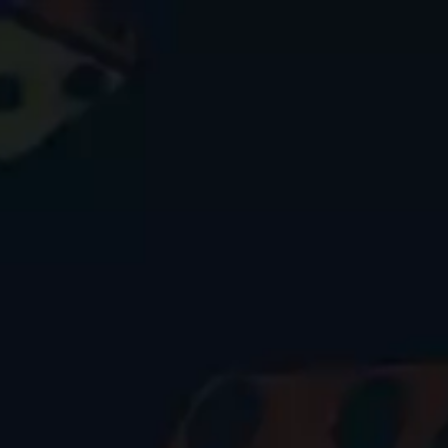
VPIŠI SE
REGISTRIRAJ SE