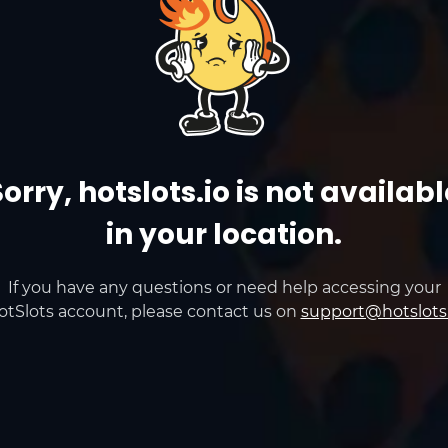
 Pragmatic-play, je eden od številnih odličnih
spletnih ig
avtomatu Gates of Olympus lahko uživate s stavami za pr
 Olympus brezplačno, preprosto pojdite na HotSlots, poišč
e na gumb "DEMO" in uživajte v brezplačni igri! Vse stave i
ezni, zato ne pričakujte, da jih boste odšteli ali pripisal
dličen način, da se seznanite z igro in njenimi bonus f
.
Sorry, hotslots.io is not availabl
lots lahko uživate v ogromno najbolj vročih igralniških
in your location.
mi Megaways™,
jackpot avtomati
(s celo
dnevnimi jackpoti
se klasike in priljubljene igralce, kot so Bonanza, React
If you have any questions or need help accessing your
 Megaways™ in številne druge super igre.
otSlots account, please contact us on
support@hotslots.
o v naši igralnici v živo razvajali z izbiro. Prebrskajte na
, poker in baccarat ali pa poskusite srečo v eni od naših
 strani »Promocije« in preveriti, ali lahko na poti zgrabite
 ponudbe, promocije brezplačnih vrtljajev in še veliko več