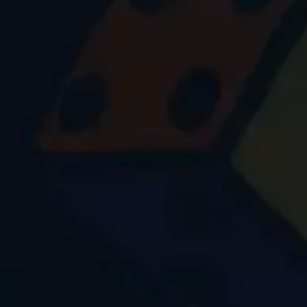
POKAŽI VSE IGRE