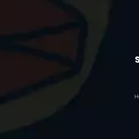
Gates of Olympus, ki ga je ponuja
igrate na HotSlots! Na igralnem 
načinu. Če želite igrati Gates of
kazalec nad njeno sličico. Kliknit
avtomata Gates of Olympus so navid
temu so brezplačne predstavitve o
stanje vašega igralniškega računa
Iščete nekaj drugačnega? Na HotS
po vsem svetu, vključno z igra
bodo prišle na trg. Našli boste v
Dead, Starburst™, The Dog House
H
Če imate raje namizne igre, vas bom
številnih miz za blackjack, ruleto
že brskate, si ne pozabite ogledati
Bonus dobrodošlice
, Live Casino