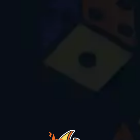
MPUS SLOT REVIEW
tility-Slots
Gem-Slots
Best-Slots
Ancient-Slots
Slots