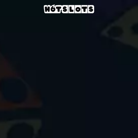
MOCIJE
TURNIRJI
PODPORA
IEW
/ slots