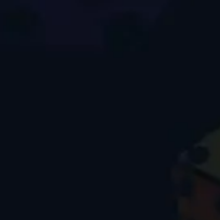
S SLOT?
?
RE WORK?
N MOBILE?
OT FOR FREE?
YMPUS DEMO
OLYMPUS FREE
LYMPUS?
 REAL MONEY?