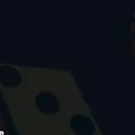
3.85
e