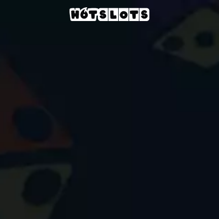
PROMOCIONES
TORNEOS
APOYO