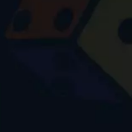
MOSTRAR TODOS LOS JUEGOS