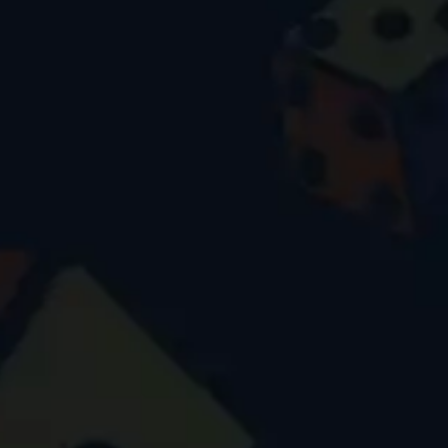
les, dinero en efectivo y giros
eguir hoy.
NTES
SITEMAP
LOYALTY CLUB
PROGRAMA DE AFILIACIÓN
de Curazao.
 se reserva el derecho de solicitar prueba de edad a cualquier cliente y puede
gistrado en Emancipatie Boulevard Dominico F. "Don" Martina 29, Curazao, una