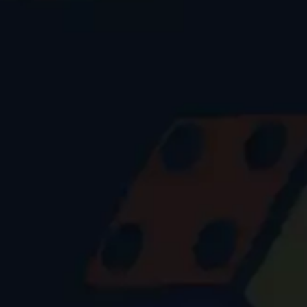
RESPONSABLE
POLÍTICA DE PRIVACIDAD
PREGUNTAS MÁS FRECUE
BLOG DE CASINOS
bilidad limitada organizada y existente en Curazao, registrada en el Registro Mercantil 
do de la región) abra una cuenta y/o participe en juegos de azar en HotSlots. La empresa
basándose en la licencia de juegos que posee Forwell Investments B.V., con domicilio re
Azar (LOK) bajo el sello verde con el número de licencia OGL/2024/1054/0509.