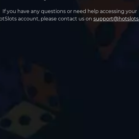
ugar a Mirror Shield con dinero real o intentarlo de for
If you have any questions or need help accessing your
forma gratuita, ve a HotSlots y localiza el juego en nues
otSlots account, please contact us on
support@hotslots.
az click en el botón de “DEMO” para empezar. ¡Esto es t
 disfruta jugar de forma gratuita.
as ganancias en el modo demo son virtuales, puedes usar 
uedes usar el demo para jugar Mirror Shield u otras
máqui
los juegos de Megaways™, tragamonedas con premio acum
voritos. Checa nuestra gama de juegos y juega las mejo
ches™ o Book of Dead, ¡o reta a la suerte para ir por el
mes para tener una oportunidad de ganar premios
acu
nedas en línea? Toma asiento en cualquiera de nuestra
os juegos premium como blackjack, póker, ruleta y baca
como Evolution, Pragmatic Play Live, BetGames y LiveG2
venida
hasta las ofertas de giros gratis, podrás ganar re
tal. ¡Checa nuestras opciones y diviértete!