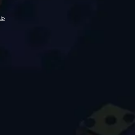
ma gratuita mediante el modo
tro catálogo. Después, coloca el
io
odo! Simplemente espera que se
esta versión gratuita del juego
nas tragamonedas
en línea
ulado, los lanzamientos más
res tragamonedas como
 premio mayor y juega cualquier
mulados diarios
!
s mesas de
casino en vivo
y
rá, además de docenas de
4. De paso, ¡considera obtener
compensas extraordinarias y