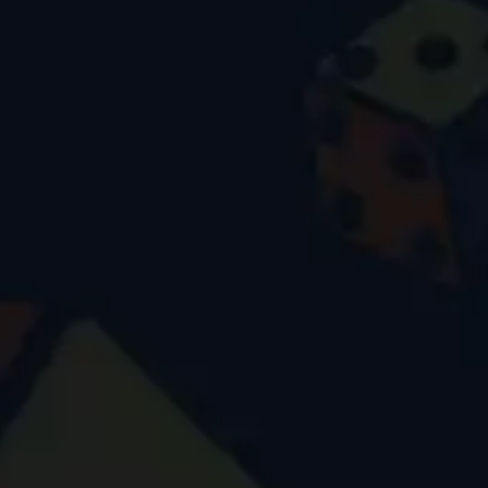
nuszok és promóciós ajánlatok
apokat, készpénzt és akár
, hogy megtudja, éppen milyen
ITEMAP
LOYALTY CLUB
PARTNER PROGRAM
KASZINÓ BLOG
ársaság.
tja magának a jogot, hogy bármely ügyféltől életkorának igazolását kérje, és
tie Boulevard Dominico F. "Don" Martina 29, Curacao, egy olyan cég, amelyet a