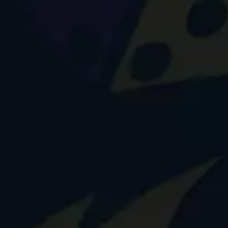
SIMILAR TO
Super Striker