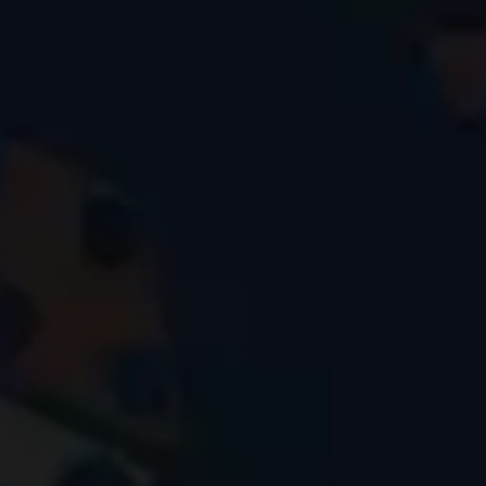
131.60 USD
BLASTING
JOKER'S
GEMHALLA
RUBIES
JEWELS™
131.60 USD