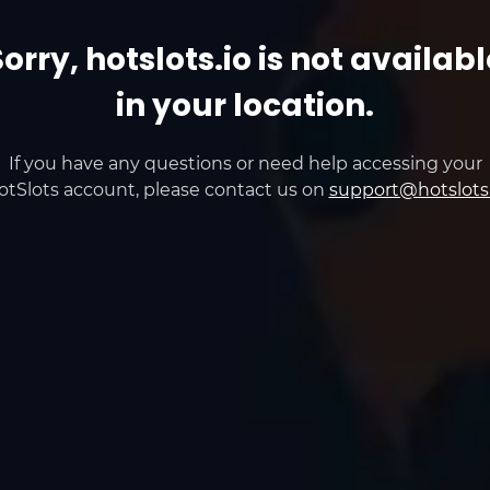
PINATEROS
TIME!
SANDS
Sorry, hotslots.io is not availabl
in your location.
If you have any questions or need help accessing your
otSlots account, please contact us on
support@hotslots.
LIGHTNING
IMMERSIVE
MONOPOLY
ROULETTE
ROULETTE
LIVE
DELUXE