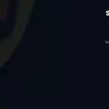
ISH GOLD
HIT
SPLASH
H
BEST LIVE CASINO
ORTUNE
GATES OF
CRAZY TIME
OULETTE
OLYMPUS
ROULETTE