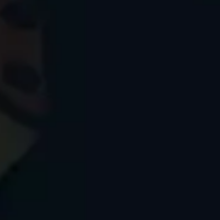
MESH LINK
MUTASS MINDEN JÁTÉKOT
ALIEN
SUGAR
YOKA
FRUITS 3
MERGE UP