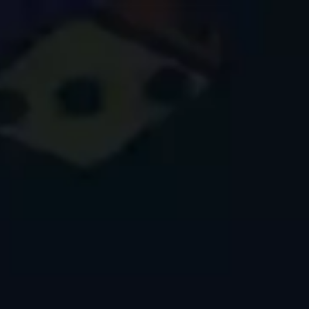
BELÉP
REGISZTRÁCIÓ