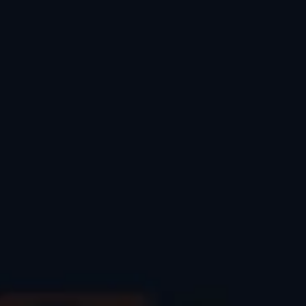
STUNNING
FANCY
FORTU
CROWN
FRUITS
CHEST
CASH MESH
MUTASS MINDEN JÁTÉKOT
1,677.83 USD
GOLDEN
BUFFALO
WANTE
PAW HOLD
TRAIL LITE
DEAD O
& WIN
WILD