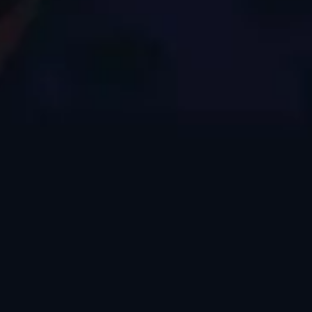
sino, and start playing. Just be
s needed to access the free
 the real game. We regularly
ANDS DEMO
n if you net a massive payout,
, make a deposit. Always