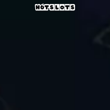
КЦИИ
ТУРНИРЫ
ПОМОЩЬ
EW
/ slots