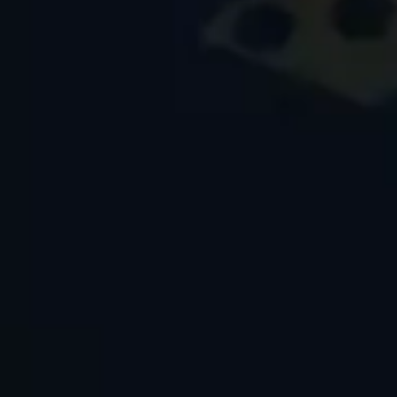
remember to play responsibly an
⭐ WHAT ARE THE
While you can’t win real payouts i
Free play modes are ideal for le
When you're ready to play for rea
⭐ CAN I WIN FRE
Play Queen of Wands and you mig
by landing three Scatters in the 
⭐ IS QUEEN OF 
Yes, Queen of Wands is a fully l
gaming industry. Before being re
ensure fairness, security, and c
authorities, and its games are r