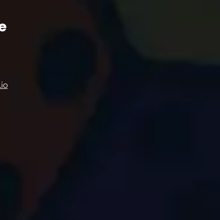
e
 awards you eight free spins. You
WIN IN QUEEN OF
io
e for that matter, since
ependent and based purely on
eplay by focusing on effective
o walk away are key elements to
g, they can help you stay in
.
nos like HotSlots, and it looks