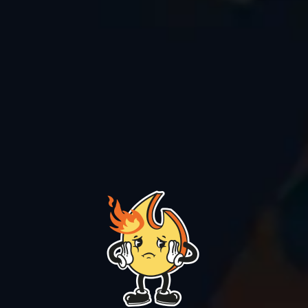
QUEEN OF WANDS RTP?
ntage) of the Queen of Wands slot machine is 96.96% and
THE QUEEN OF WANDS SLOT 
ite slots, you'll need to sign up with a recommended ca
at said, we always suggest trying the demo first before
in bet and spin! Your aim will be to land winning combin
 FREE SPINS FEATURE WORK 