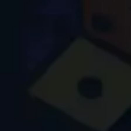
й Skywind, является одним из лучших игровых автом
 В слоте Queen of Wands можно делать ставки на реал
режиме. Чтобы сыграть в Queen of Wands бесплатно,
атель мыши на ее миниатюру. Нажмите кнопку «DEMO
 в демоверсии слота Queen of Wands являются вирту
о реального баланса или зачислены на него. Тем не
ся с игрой и ее бонусными функциями, не затрагива
ots вы можете насладиться сотнями самых популярны
ключая игры Megaways™,
слоты с джекпотами
(даже
е
. Вы найдете всю классику и любимые игры игроков, 
ead, Starburst ™, The Dog House Megaways ™ и многие
ьные игры, вы также будете избалованы выбором в
о за одним из множества столов для блэкджека, рул
ших грандиозных игровых шоу! Пока вы занимаетесь э
ь, сможете ли вы получить
бонус казино
по пути. Ра
ии с бесплатными вращениями и многое другое!