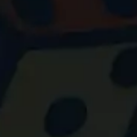
SIMILAR TO
QUEEN OF WANDS 