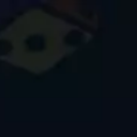
ВОЙТИ
РЕГИСТРАЦИЯ