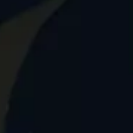
Queen of Wands, разработанны
вы можете играть на HotSlots!
бесплатно в демонстрационном 
найдите игру и наведите указ
игрой! Все ставки и выигрыши
что они будут списаны с вашег
- отличный способ познакомить
Ищете что-то другое? В HotSl
провайдеров со всего мира, в
выпуски, появившиеся на рынке
Immortal Romance ™, Book of D
Если вы предпочитаете настол
наше портфолио и займите мест
испытайте удачу в одном из на
страницу «Акции», чтобы узнат
предложения Live Casino, акц