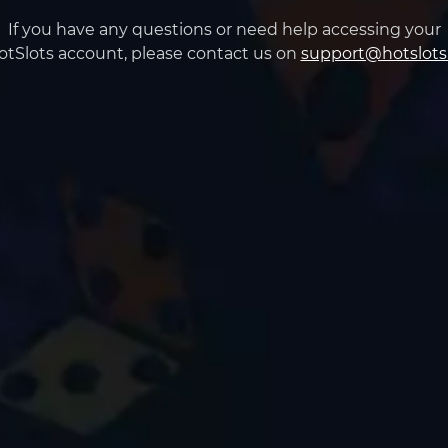
igrate s pravim denarjem ali pa ga brezplačno preizkusi
If you have any questions or need help accessing your
dite na HotSlots in poiščite igro v naši igralniški knjiž
otSlots account, please contact us on
support@hotslots.
ite gumb »DEMO«, da začnete. To je to! Preprosto naložit
 v demo načinu virtualni, lahko uporabite to brezplačno r
e to igralni avtomat po vaših željah. Demo lahko uporabite 
lnih
avtomatov
na HotSlots, kot so igre Megaways™, igra
glejte si naš portfelj iger in igrajte najboljše igralne avt
ok of Dead, lahko pa poskusite svojo srečo za končno nag
da osvojite
dnevne jackpote
!
h igralnih avtomatov? Sedite za katero koli od naših miz
nske mize za blackjack, poker, ruleto in baccarat ter na
 Pragmatic Play Live, BetGames in LiveG24. Medtem ko ste
došlice
do ponudb brezplačnih vrtljajev vas čakajo izje