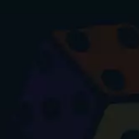
CASINO
LIVE CASINO
PRO
Dolphins Wild Ride
/ slots