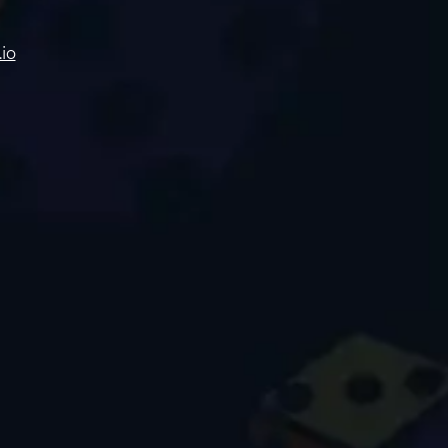
te v demo načinu. Če želite igrati
nici. Nato premaknite miškin
io
e demo Dolphins Wild Ride in
azličico igre, da preizkusite
za igranje Dolphins Wild Ride ali
lni
jackpot avtomati
, najnovejše
omate, kot so Starburst™,
rado in igrajte kateri koli
 v
igralnici v živo
in preizkusite
 desetine živahnih oddaj v živo
 pri tem, razmislite o zagrabi
mne nagrade in vsestranska epska