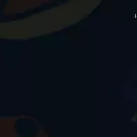
avtomat Dolphins Wild Ride lahko 
Dolphins Wild Ride brezplačno, poj
H
kazalec nad sličico igre in klikn
uživajte v brezplačni igri.
Medtem ko so vse stave in dobitki
njene funkcije in preverite, ali j
drugih fantastičnih spletnih igra
izdaje in vaše najljubše klasike! O
Bonanza™, Imperial Riches™ in Bo
avtomat BF Games za priložnost, 
Niste največji oboževalec spletni
svoje sposobnosti – ponujamo vrhu
pri ponudnikih, kot so Evolution,
casino bonusa
! Od
Bonusa dobro
zabava. Poglejte in uživajte!