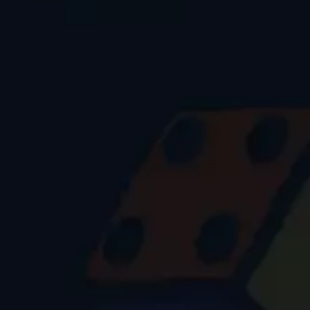
IGRANJE
POLITIKA ZASEBNOSTI
POGOSTA VPRAŠANJA
SITEMAP
ovornostjo, ustanovljenega in registriranega na Curacau, ki je vpisano v poslovni registe
zakonito odpreti račun in/ali igrati na HotSlots. Podjetje si pridržuje pravico, da od vsak
lne licence, ki jo ima Forwell Investments B.V., registriran naslov Emancipatie Boulevard D
cence OGL/2024/1054/0509.