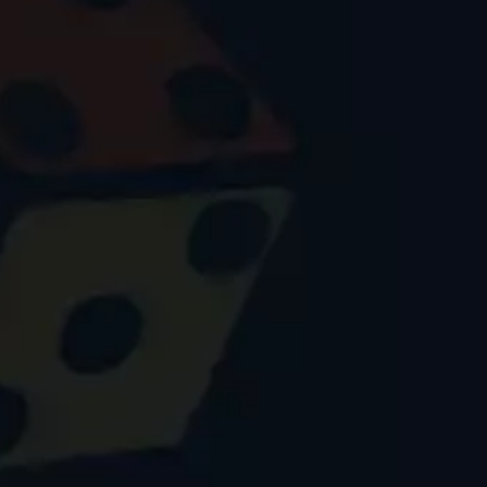
Casino
slots-games
dolphins-wild-ride
O NAS
SPLOŠNI POGOJI POSLOVANJA
ODGOVORNO 
LICENCA
Zaradi igralniške licence Forwell Investments B.V., zasebnega podjetja z omejeno odg
Za osebe, mlajše od 18 let (ali zakonske minimalne starosti, odvisno od regije), je ne
prejme ustrezne preveritve.
Vsi izdelki www.hotslots.io so v upravljanju podjetja Forwell Ltd (VB) na podlagi igra
zakonih Nacionalnega odloka o igrah na srečo (LOK) z zeleno pečatom in številko li
PONUDNIKI PLAČIL
PONUDNIKI IGER