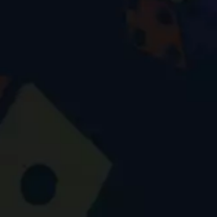
LOYALTY CLUB
PARTNERSKI PROGRAM
CASINO BLOG
r Curacaua.
ega uporabnika zahteva dokazilo o starosti in lahko začasno ustavi račun, dokler ne
ominico F. "Don" Martina 29, Curacao, podjetje, ki je licencirano in regulirano po