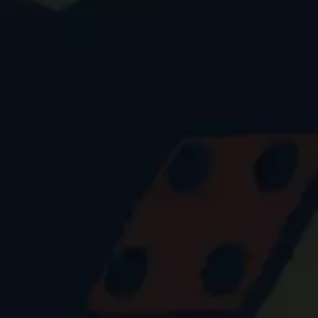
IGRANJE
POLITIKA ZASEBNOSTI
POGOSTA VPRAŠANJA
SITEMAP
ovornostjo, ustanovljenega in registriranega na Curacau, ki je vpisano v poslovni registe
zakonito odpreti račun in/ali igrati na HotSlots. Podjetje si pridržuje pravico, da od vsak
lne licence, ki jo ima Forwell Investments B.V., registriran naslov Emancipatie Boulevard D
cence OGL/2024/1054/0509.