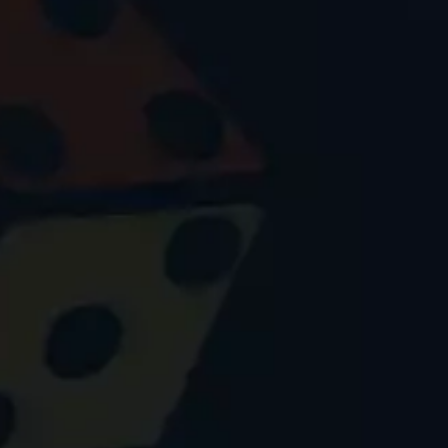
Casino
slots-games
draculas-castle
O NAS
SPLOŠNI POGOJI POSLOVANJA
ODGOVORNO 
LICENCA
Zaradi igralniške licence Forwell Investments B.V., zasebnega podjetja z omejeno odg
Za osebe, mlajše od 18 let (ali zakonske minimalne starosti, odvisno od regije), je ne
prejme ustrezne preveritve.
Vsi izdelki www.hotslots.io so v upravljanju podjetja Forwell Ltd (VB) na podlagi igra
zakonih Nacionalnega odloka o igrah na srečo (LOK) z zeleno pečatom in številko li
PONUDNIKI PLAČIL
PONUDNIKI IGER