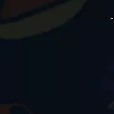
neverjetni spletni igralniški igr
pravo stavo za priložnost za zmago 
brezplačno, potrebujete le registr
H
poiščite igro Draculas Castle in 
brezplačni igri Draculas Castle!
Medtem ko so vaše stave in dobitki
igralnih avtomatov
in namiznih i
Megaways™, Shamrock Holmes Mega
Preizkusite te BF igre z
dnevnimi 
je pri nas še več, zato pobrskajte 
Če vam je ljubše igranje v živo in
poker, blackjack, baccarat in rul
Lucky 7, Gonzos Treasure Hunt in
Želite iz svojega igranja iztisnit
način, da kar najbolje izkoristite 
Oglejte si našo stran »Promocije«,