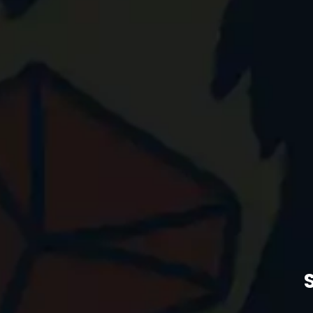
Wazdan
DRACULAS CAS
Če iščete edinstveno igro in epsk