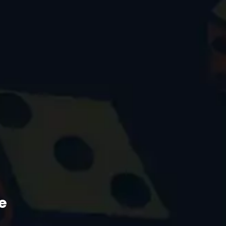
3.70
e
stle in pomešatje simbole — ta