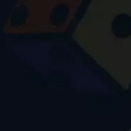
POKAŽI VSE IGRE