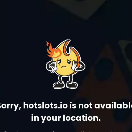
Sorry, hotslots.io is not availabl
in your location.
t, je eden od številnih odličnih
spletnih igralniških
avtomat