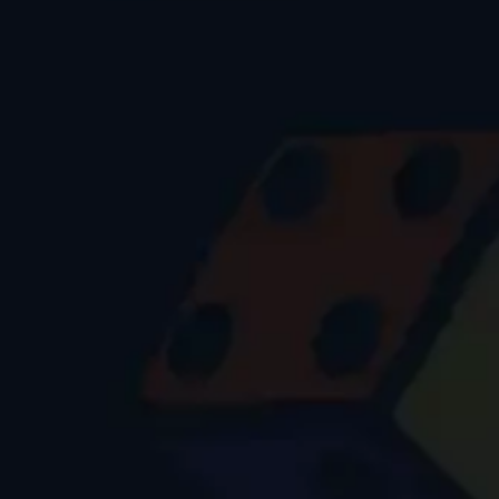
IGRANJE
POLITIKA ZASEBNOSTI
POGOSTA VPRAŠANJA
SITEMAP
ovornostjo, ustanovljenega in registriranega na Curacau, ki je vpisano v poslovni registe
zakonito odpreti račun in/ali igrati na HotSlots. Podjetje si pridržuje pravico, da od vsak
lne licence, ki jo ima Forwell Investments B.V., registriran naslov Emancipatie Boulevard D
cence OGL/2024/1054/0509.