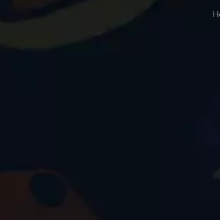
HotSlots! Na igralnem avtomatu Ri
H
igrati Rich Pirates brezplačno, pr
Kliknite na gumb "DEMO" in uživajt
navidezni, zato ne pričakujte, da 
odličen način, da se seznanite z 
Iščete nekaj drugačnega? Na HotS
po vsem svetu, vključno z igra
bodo prišle na trg. Našli boste v
Dead, Starburst™, The Dog House
Če imate raje namizne igre, vas bom
številnih miz za blackjack, ruleto
že brskate, si ne pozabite ogledati
Bonus dobrodošlice
, Live Casino
Casino
slots-games
rich-pirates