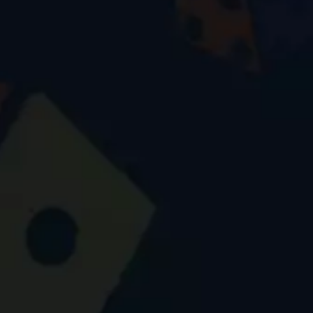
LOYALTY CLUB
PARTNERSKI PROGRAM
CASINO BLOG
r Curacaua.
ega uporabnika zahteva dokazilo o starosti in lahko začasno ustavi račun, dokler ne
ominico F. "Don" Martina 29, Curacao, podjetje, ki je licencirano in regulirano po