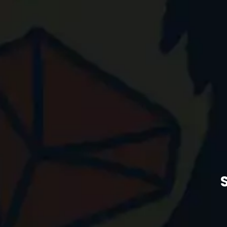
Synot
RICH PIRATES
Rich Pirates, ki ga je ponuja Syno