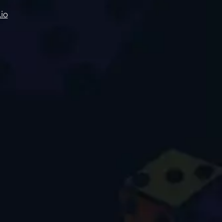
plačno v demo načinu. Če želite
io
kin kazalec nad njeno sličico.
ni igri avtomata Super Hot so
b temu so brezplačne predstavitve
tanje vašega igralniškega računa.
avtomatov
najboljših ponudnikov
!) in najnovejšimi izdajami, ki
oonz, Immortal Romance™, Book of
š portfelj in se usedite za eno od
 epskih igralnih oddaj! Medtem ko
 igralniški bonus; našli boste
!