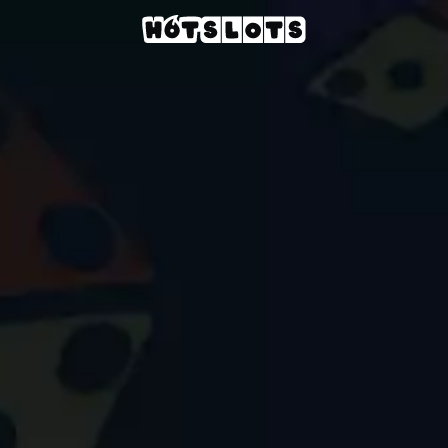
MOCIJE
TURNIRJI
PODPORA