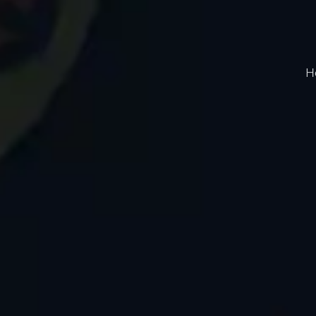
⭐ CAN I PLAY A
Well, of course, Aladdin and the 
system. Game providers are well 
H
have a great stable connection t
mobile casino section and enjoy.
⭐ HOW CAN I PL
SLOT FOR FREE?
You like what you see and hear, a
allowing you to play any game for
the good times flow.
⭐ CAN I WIN RE
PALACE DEMO P
The bets placed when you play Al
able to claim and withdraw any o