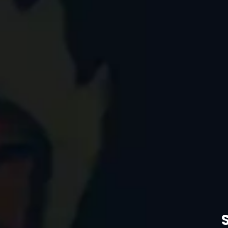
⭐ WHAT IS THE 
The RTP of Aladdin and the Golden
⭐ HOW TO PLAY 
In order to try this game, you mus
load up the game. Of course, we
⭐ HOW DOES THE
The gateway from the base game i
game to award you a total of 10 fr
terms of the format of the reels 
Another great thing about this fea
landing scatters, the feature will