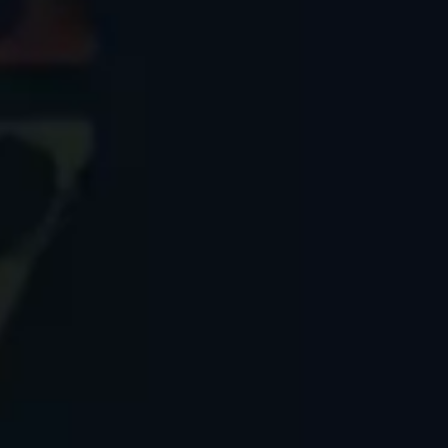
 GOLDEN PALACE SLOT REVIEW