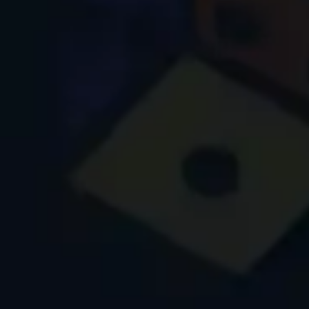
he Golden Palace можна насолоджуватися зі ставками 
 грати в Aladdin and the Golden Palace безкоштовно,
р на її іконку. Натисніть кнопку «ДЕМО» та насолоджу
 слота Aladdin and the Golden Palace є віртуальними, 
ні на ваш реальний баланс. Тим не менш, безкоштовн
 її бонусними функціями без використання банкролу.
s ви можете насолоджуватися сотнями найпопулярні
у, включаючи ігри Megaways™,
слоти з джекпотами
(на
и знайдете всю класику та улюблені ігри, як-от Bonanz
urst™, The Dog House Megaways™ та багато інших.
тільним іграм, у нашому
Live Casino
ви отримаєте най
а одним із численних столів для блекджека, рулетки
их ігрових шоу! Під час цього не забудьте переглянут
ати
бонус казино
, який може бути у ролі
вітального б
ін..