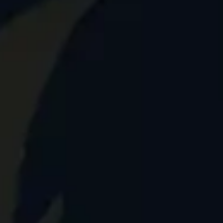
HotSlots! Слотом Aladdin and t
безкоштовно в демо-режимі. Щоб
знайдіть гру та наведіть курсо
ставки та виграші в демо-версії
будуть вирахувані або зарахова
спосіб ознайомитися з грою та
Шукаєте щось інше? У HotSlot
постачальників по всьому світ
продукти гемблінг-ринку. Тут в
Romance™, Book of Dead, Starb
Якщо ви віддаєте перевагу нас
наше портфоліо та вмощуйтесь з
спробуйте удачу в одному з наш
дізнатися, чи можете ви отрим
акції безкоштовних обертань та 