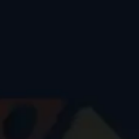
etriggered whilst the wilds become
EN PALACE FOR
ok at HotSlots and you won't be
rough some of our games that will
ackpot or traditional
jackpot slots
,
DEN PALACE
This is gaming and you are bound to
 Each win will have a mulitplier,
at stake and added to your
 the mechanics will remain the