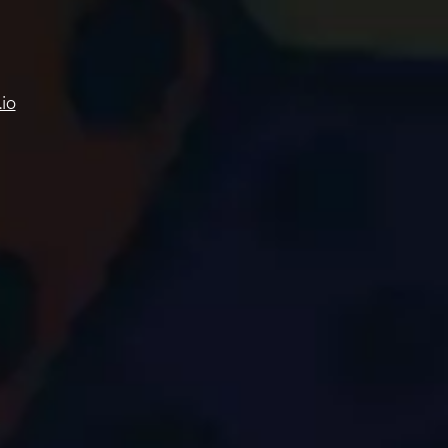
ACE ON MOBILE?
es irrespective of the operating
have to make sure of is that you
io
le broswer, hit up a game on our
LDEN PALACE
e? HotSlots is the casino for you,
rowser, click on Demo mode and let
 THE GOLDEN
l. This means that you are not
 the casino.