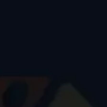
the confidence to decide if Alive!
real stakes is just a click away.
 SLOT?
r more scatter symbols on the grid
her electrifying symbols on the
re able to gamble your winnings
FOR REAL
experience. Our website offers
T GAME?
g your bets can improve your