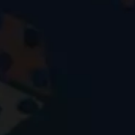
ys slot without any financial risk, head over to HotSlots
ll receive a free virtual bankroll to use on the reels. Thi
d see if you can learn a thing or two about how to crea
AL MONEY WITH ALIVE! MEGA
e given a virtual bankroll to play with, and this cannot b
 once the player either reloads the page or exits the page.
 BENEFITS OF ALIVE! MEGAWA
 range of benefits. You’ll be able to:
bonus mechanics
lues and the paytable
of the game without risking your own funds
egies to see what works best for you