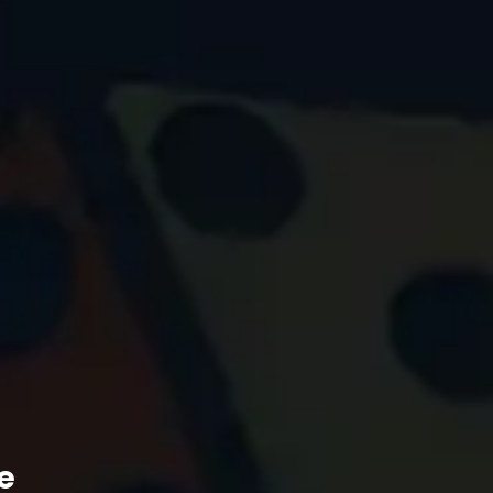
les, dinero en efectivo y giros
eguir hoy.
T?
ightly depending on the online
s electrifying adventure. First
Out slot, such as HotSlots.io.
 lets you explore the game's
he game mechanics, and understand
e
which is a unique option to have