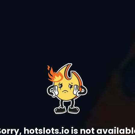
pósitos y apuestas, ya que ofrecen bonos de fondos virtua
 “Promociones” para ver qué ofertas geniales puedes cons
TP OF ALIVE! MEGAWAYS SLO
ve! Megaways slot is 96.47%. Please note this may vary sl
THE ALIVE! MEGAWAYS SLOT?
ion of the Alive! Megaways slot? Let’s help you join in thi
 and
secure online casino
that offers the Alive! Megaways 
art idea to start with demo mode. This free play version
stein, scientist and electric currents, get a feel for t
Sorry, hotslots.io is not availabl
 unlimited win multiplier and the post feature gamble, 