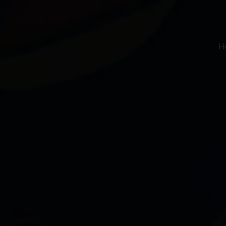
¡Creado por Evolution, Texas Ho
en HotSlots! La máquina Texas Ho
H
demo. Para jugar Texas Holdem Bo
su icono. Después, ¡haz click en 
Holdem Bonus Poker son virtuales
son una forma excelente de famili
¿Estás buscando algo diferente? 
geniales de los mejores operad
premio acumulado
(¡incluso con
los clásicos y favoritos de los 
Dog House Megaways™ y muchos o
Si prefieres jugar en mesa, te c
nuestra gama de juegos y sentarte
suerte en uno de nuestros concur
ver si de paso puedes obtener u