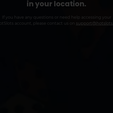
in your location.
ldem Bonus Poker es una de las increíbles máquinas de
c
If you have any questions or need help accessing your
ldem Bonus Poker puede ser disfrutada apostando dinero
otSlots account, please contact us on
support@hotslots.
nus Poker gratis, simplemente dirígete a HotSlots, busc
el botón de DEMO y disfruta jugar gratis! Todas las apues
, así que no serán deducidas de ni agregadas a tu balan
arizarte con un juego y con sus bonos sin necesidad de 
En HotSlots, puedes disfrutar cientos de las
máquinas t
ores de todo el mundo, incluyendo juegos de Megaways
acumulado diario
!) y los últimos lanzamientos en el me
jugadores como Bonanza, Reactoons, Immortal Romance™, 
tros juegos increíbles.
onsentiremos con todas nuestras opciones de nuestro
cas
 a una de nuestras muchas mesas de blackjack, ruleta, p
sos épicos! Mientras estás ahí, no olvides checar nuest
n
bono
: podrás encontrar
bonos de bienvenida
, ofertas 