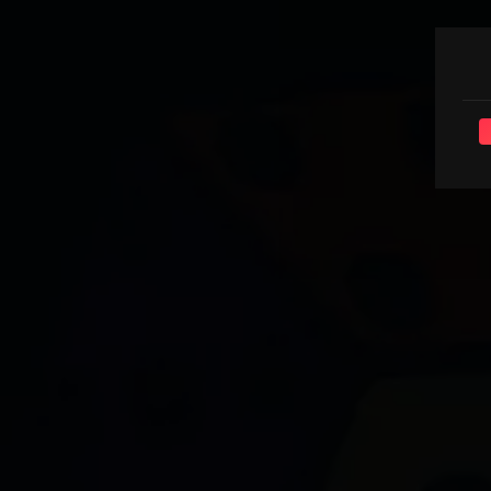
CASINO
CASINO EN VIVO
Texas Holdem Bonus Poker
/ slo