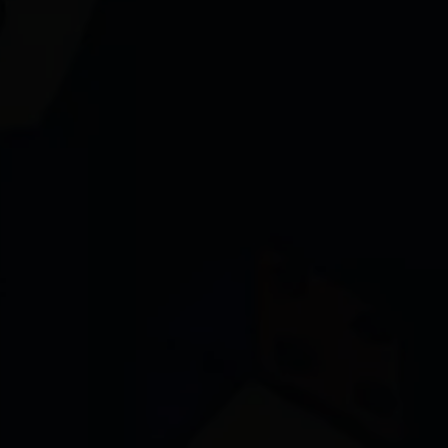
s Poker