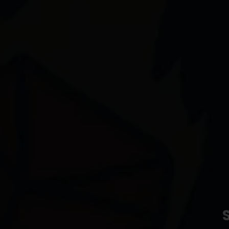
Evolution
TEXAS HOLDEM
Evolution
Live-Casino
Live-Poker