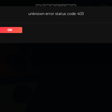
PROMOCIONES
TORNEOS
APOYO
LOG IN
unknown error status code: 403
OK
ts
email or username
password
LOG IN
Forgot password?
Don't have an account?
Register