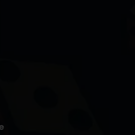
4.35
e