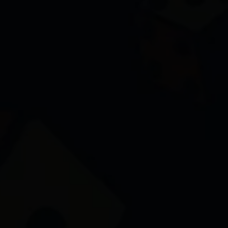
NTES
SITEMAP
LOYALTY CLUB
PROGRAMA DE AFILIACIÓN
de Curazao.
 se reserva el derecho de solicitar prueba de edad a cualquier cliente y puede
gistrado en Emancipatie Boulevard Dominico F. "Don" Martina 29, Curazao, una