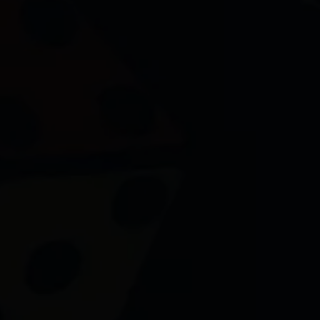
para giros gratis, ¡y mucho más!
Casino
slots-games
texas-holdem-bonus-poker
SOBRE NOSOTROS
TÉRMINOS Y CONDICIONES
JUEGO 
LICENCIA
Debido a la licencia de juego de Forwell Investments B.V., una sociedad de responsa
Es ilegal que cualquier persona menor de 18 años (o la edad mínima legal, dependien
suspender una cuenta hasta que se reciba una verificación adecuada.
Todos los productos de www.hotslots.io son operados por Forwell Ltd (Reino Unido) 
compañía licenciada y regulada por las leyes de la Ordenanza Nacional de Juegos de 
PROVEEDORES DE PAGO