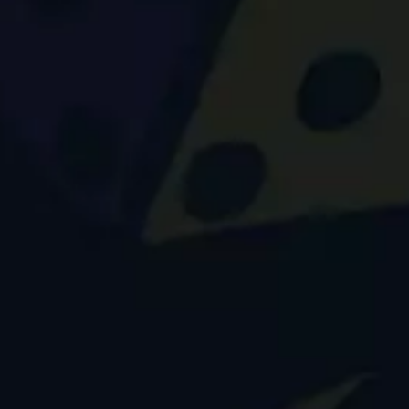
SIMILAR TO
SUPER WOLF SLOT