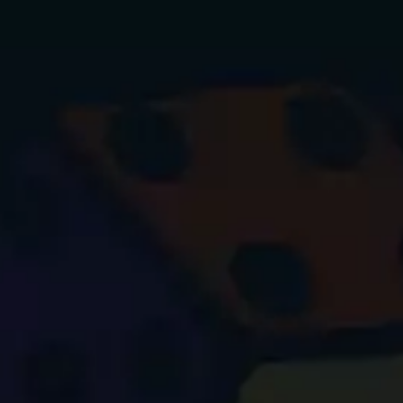
КАЗИНО
LIVE КАЗИНО
А
SUPER WOLF SLOT REVIEW
/ sl