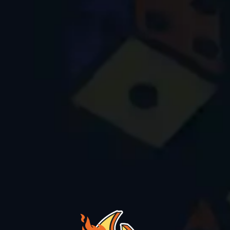
LOT REVIEW
Gem-Slots
Slots