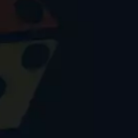
⭐ HOW TO WIN I
Казино
slots-games
super-wolf
О НАС
ПОЛЬЗОВАТЕЛЬСКОЕ СОГЛАШЕНИЕ
ОТ
ЛИЦЕНЗИЯ
В соответствии с игровой лицензией Forwell Investments B.V. является частно
Открытие счета и/или участие в азартных играх в HotSlots лиц, не достигших 18
подтверждение возраста у любого клиента и может заблокировать счет до полу
Все продукты www.hotslots.io управляются компанией Forwell Ltd (Великобритан
Martina 29, Кюрасао, компанией, лицензированной и регулируемой в соответстви
ПОСТАВЩИКИ ПЛАТЁЖНЫХ УСЛУГ
ИГРОВЫЕ ПРОВАЙДЕРЫ