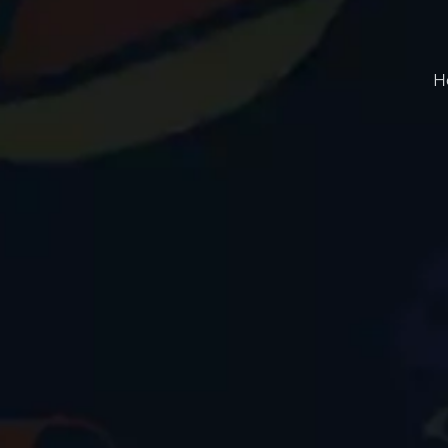
En HotSlots podrás disfrutar de 
Puedes checar Wild Cats Multilin
H
tragamonedas Wild Cats Multilin
jugar gratis? Busca Wild Cats Mult
de “DEMO”, carga el juego, ¡y com
virtuales, pero es una gran forma 
¿Estás listo para apostar de verd
descubrir los juegos de casino q
juegos de mesa premium. En nue
Magic Hunter™, Reactoonz o muc
acumulados
,
premios acumulados
podrás disfrutar juegos de mesa 
Toma asiento en cualquiera de nu
oferta de concursos en vivo com
¿Quieres aumentar la probabilid
de “Promociones” y ve si eres ele