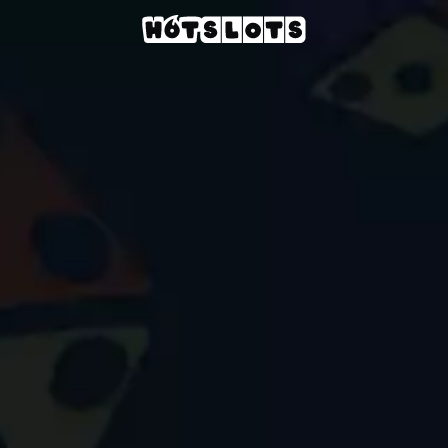
PROMOCIONES
TORNEOS
APOYO