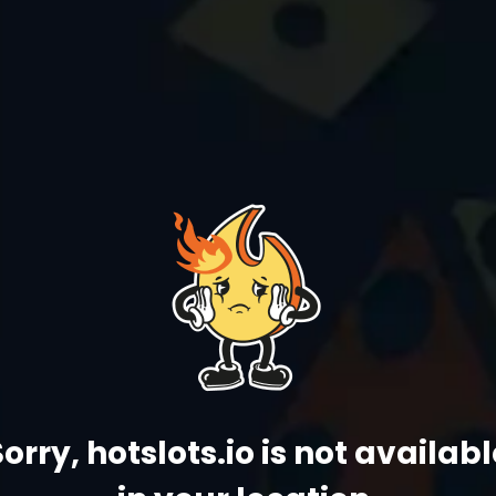
TILINE
Slots
Sorry, hotslots.io is not availabl