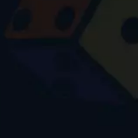
ПОКАЗАТЬ ВСЕ ИГРЫ