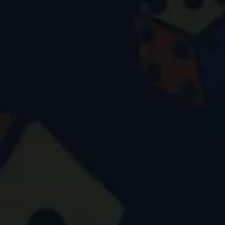
, имеете ли вы право на
казино.
SITEMAP
LOYALTY CLUB
ПАРТНЁРЫ
BLOG KAZINO
сао, зарегистрированной в торговом реестре Кюрасао под номером.
 является незаконным. Компания оставляет за собой право запросить
., зарегистрированной по адресу Emancipatie Boulevard Dominico F. "Don"
нзии OGL/2024/1054/0509.