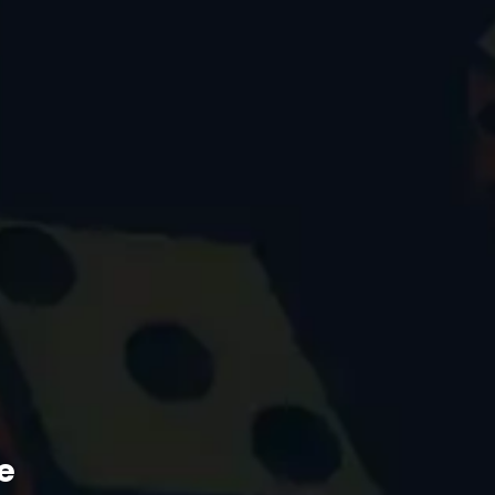
3.18
e