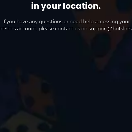
in your location.
венный игровой процесс и лучшие
онлайн-казино
. З
огих замечательных игр, выпущенных Red-tiger. В слот
If you have any questions or need help accessing your
 бесплатно в демо-режиме. Хотите попробовать? Найди
otSlots account, please contact us on
support@hotslots.
тель мыши на значок игры. Нажмите кнопку «DEMO»,
в демоверсии Wild Cats Multiline являются виртуаль
нкциями, не затрагивая свой банкролл.
вку и получить шанс выиграть дополнительные день
амые популярные игры казино, в том числе сотни по
а. В нашем казино вы можете играть в лидеры чарто
agic Hunter ™, Reactoonz и многие другие игры. Хи
оты
и множество бесплатных вращений - у нас есть 
 столами и живыми шоу от Evolution, BetGames, Live
их столов для блэкджека, рулетки, покера или бакк
 предложениями живых игровых шоу, таких как Crazy 
Candyland.
 процесс и получить дополнительные награды во вр