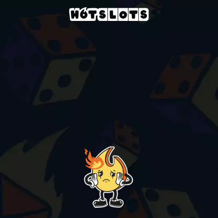
MOJE KONTO
REJESTRACJA
BEZPIECZEŃSTWO
FINANSE
WPŁATY
WYPŁATY
INFORMACJE TECHNICZNE
BONUSY
KASYNO
Kasyno
FAQ
my-account