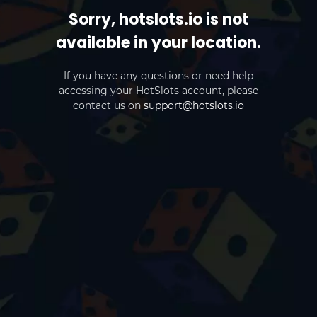
Sorry, hotslots.io is not
available in your location.
If you have any questions or need help
accessing your HotSlots account, please
contact us on
support@hotslots.io