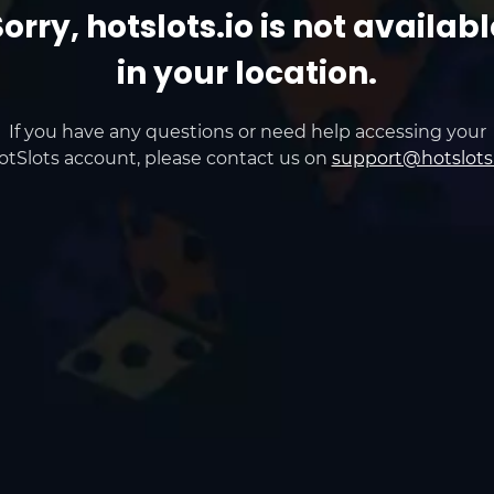
Sorry, hotslots.io is not availabl
Country Landi
in your location.
Online Casino Norway
Online Casino Sweden
If you have any questions or need help accessing your
Online Casino Finland
otSlots account, please contact us on
support@hotslots.
NA GRA
POLITYKA PRYWATNOŚCI
FAQ
SITEMAP
LOYALTY CLU
dpowiedzialnością zorganizowaną i działającą na Curacao, zarejestrowaną w rejestrze han
onu) nie mogą otwierać konta i/lub grać w kasynie HotSlots. Spółka zastrzega sobie pra
nia) na podstawie licencji hazardowej posiadanej przez Forwell Investments B.V., zareje
o Grach Hazardowych (LOK) pod zieloną pieczęcią z numerem licencji OGL/2024/1054/0509