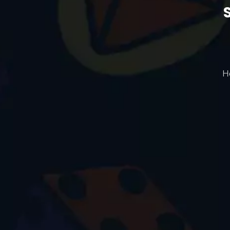
H
Kasyno
Sitemap
O NAS
REGULAMIN
ODPOWIEDZIAL
LICENCJA
Ze względu na licencję na gry Forwell Investments B.V. jest spółką z ograniczoną o
Osoby poniżej 18 roku życia (lub minimalnego wieku prawnego, w zależności od regi
otrzymania odpowiedniej weryfikacji.
Wszystkie produkty www.hotslots.io są obsługiwane przez Forwell Ltd (Wielka Bryta
firmę licencjonowaną i regulowaną zgodnie z przepisami Krajowego Rozporządzenia 