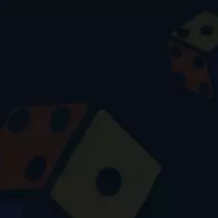
ZALOGUJ SIĘ
ZAREJESTRUJ SIĘ