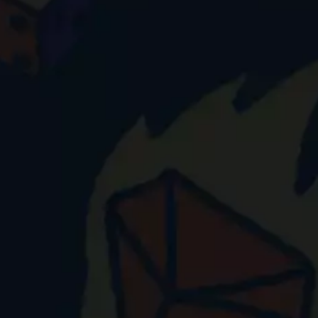
Kasyno na żywo
All Live Casino Games
Live Baccarat
Blackjack na żywo
Live game shows
Live poker
Ruletka na żywo
Hot Live Games
New Live Casino Games
Evolution
Netent
LiveG24