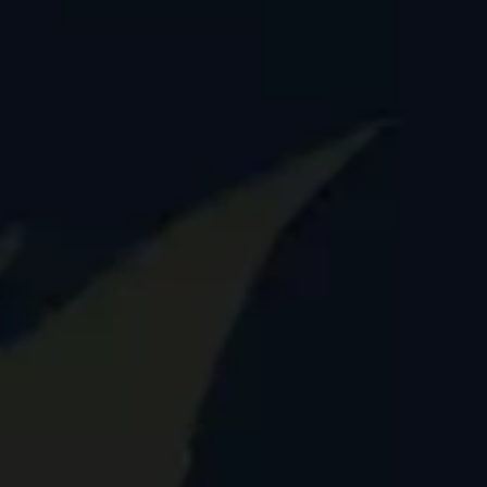
SUPER
MEGA BALL
STAKE
ROULETTE
0.01-100
USD
ULTIMATE
SPEED
ROULETTE
ROULETTE