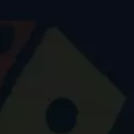
a żywo na naprawdę światowym poziomie, powinieneś zwrócić uwagę na te
ń z rozgrywki. Przed zainwestowaniem swoich pieniędzy warto
na żywo, ponieważ większość z nich to po prostu wersje zwykłych gier
żników w postaci błyskawic, które działają dla dowolnej karty lub
 jej przekraczania. Podczas rozgrywki stawisz czoła krupierom na żywo,
i odmian blackjacka. Co więcej, Unlimited Blackjack oferuje również
gują dwa zupełnie nowe zakłady poboczne: Perfect 11 i Ten-20, które
ez większość czasu nie trzeba wnosić żadnych opłat za podzielenie lub
dlowym Curacao.
arata, ale gra toczy się w znacznie szybszym tempie. Na wniesienie
wo do żądania dowodu wieku od każdego klienta i może zawiesić konto do czasu
rzez krupiera, przez co jedną partię można rozegrać w zaledwie 27
strowaną pod adresem Emancipatie Boulevard Dominico F. "Don" Martina 29, Curacao,
.
nker Bets. Jest to zupełnie odwrotna sytuacja niż w przypadku
z ograniczonym budżetem, ponieważ brak prowizji od wygranych zakładów