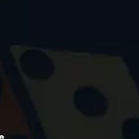
POWERUP
MONOPOLY
ROULETTE
BIG BALLER
PRAGMATIC
LIVE
0.1-2000
USD
DEAD OR
CRAZY TIME
ALIVE:
A
SALOON
e