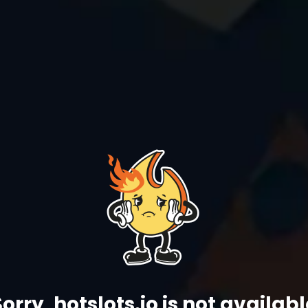
STOCK
SNAKES &
RED DOOR
MARKET
LADDERS
ROULETTE
LIVE
PRAGMATIC
LIVE
0.1-2500
USD
0.2-2000
USD
INFINITE
CRAZY COIN
IMMERSIVE
BLACKJACK
FLIP
ROULETTE
Sorry, hotslots.io is not availabl