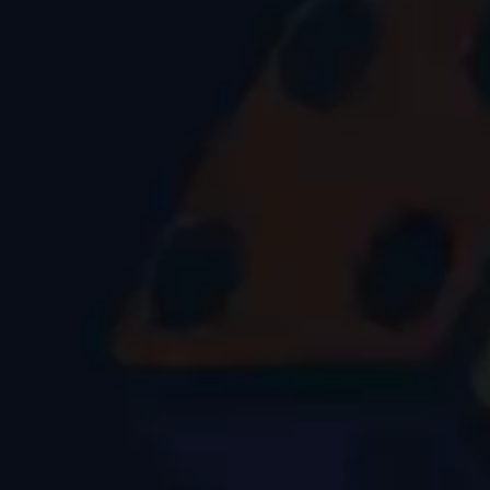
HOT
DOSTAWCA
SZUKAJ
BALLOON
MEGA
RACE
ROULETTE
3000
0.1-1500
USD