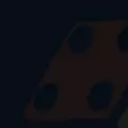
fertą gier z krupierem na żywo, ale jeśli masz ochotę zagrać w gry z krupierem n
synowe na żywo, to zalecamy zapoznanie się z recenzjami gier i obejrzenie nagra
gry kasynowe online, łatwiej będzie Ci przyswoić wiedzę na temat gier kasynowych 
gra opracowana przez
Evolution Gaming
, która słynie z losowego przyznawania mno
w grze na żywo, dlatego wystarczy stworzyć układ o wartości jak najbliższej 21 bez
rozdzielanie określonych par na ręce gracza, czego nie doświadczymy w większośc
ać swoich sił w wysoko płatnych zakładach pobocznych. Na szczególną uwagę zasłu
owy tytuł. Cechą charakterystyczną tej odmiany blackjacka na żywo jest to, że prz
tymi zasadami, przewaga kasyna w tej grze wynosi zaledwie 1,04%.
dpowiedzialnością zorganizowaną i działającą na Curacao, zarejestrowaną w rejestrze han
ing. Zasady gry w Speed Baccarat są takie same jak w przypadku tradycyjnego bak
onu) nie mogą otwierać konta i/lub grać w kasynie HotSlots. Spółka zastrzega sobie pra
atychmiast po upływie tego czasu. Tym samym nie trzeba czekać na odkrycie kart p
nia) na podstawie licencji hazardowej posiadanej przez Forwell Investments B.V., zareje
o Grach Hazardowych (LOK) pod zieloną pieczęcią z numerem licencji OGL/2024/1054/0509
owizji, w której nie jest pobierana żadna prowizja od wygranych zakładów typu Ba
pobiera prowizję w wysokości 5%.
ardziej opłacalnej wersji bakarata. Jest to również doskonała pozycja dla graczy 