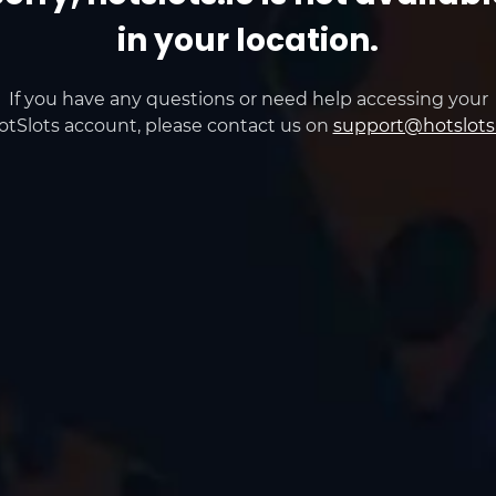
1-2500
USD
0.1-1500
USD
1-5000
USD
in your location.
If you have any questions or need help accessing your
otSlots account, please contact us on
support@hotslots.
SUPER
ANDAR
BAC BO
ANDAR
BAHAR
BAHAR
PRAGMATIC
LIVE
0.5-2500
USD
1-5000
USD
NEXUS
ECLIPSE
9 POTS OF
ROULETTE
BLACKJACK
GOLD™
ONAIR
ONAIR
STREAMICO
ONAIR