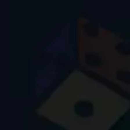
LIGHTNING
MEGA
MONEY TIME
STORM
ROULETTE
PRAGMATIC
LIVE
0.05-5000
USD
XXXTREME
FORTUNE
MEGA
LIGHTNING
ROULETTE
WHEEL
ROULETTE
PRAGMATIC
LIVE
0.2-2000
USD