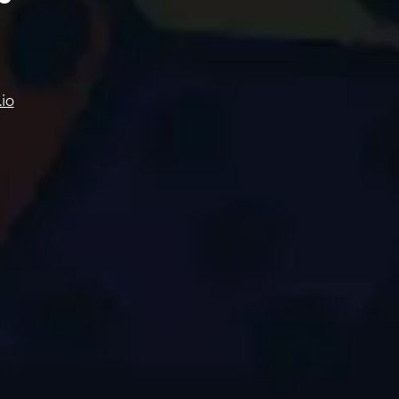
0.1-500
USD
0.1-2500
USD
io
INFINITE
ONE
FREE BET
BLACKJACK
BLACKJACK
1
1-2500
USD
N™