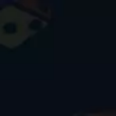
ZALOGUJ SIĘ
ZAREJESTRUJ SIĘ