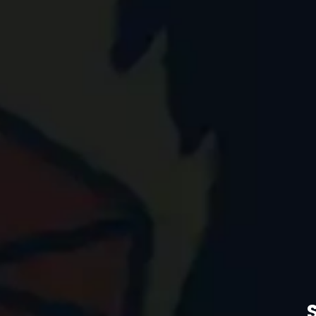
LIVESPINS -
LUCKY 6
BET WITH
ROULETTE
STREAMERS
DREAM
FUNKY TIME
CATCHER