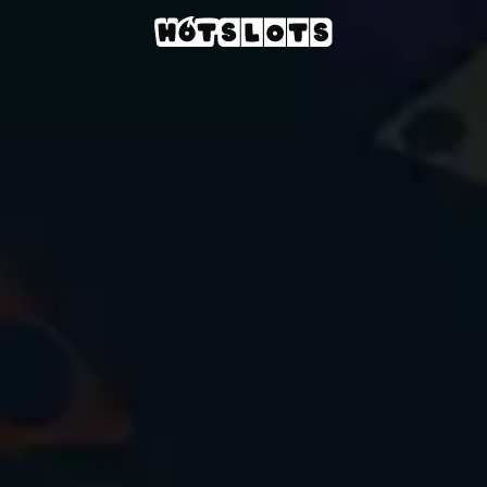
PROMOCJE
TURNIEJE
POMOC
ONUS